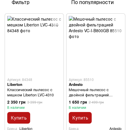
Фильтр
По популярности
Артикул: 84348
Артикул: 85510
Liberton
Ardesto
Классический пылесос с
Мешочный пылесос с
мешком Liberton LVC-4310
двойной фильтрацией
Ardesto VC-I-B800GB
2 350 грн
1 650 грн
3 399 грн
2 499 грн
В наличии
В наличии
Купить
Купить
Бренд
Liberton
Бренд
Ardesto