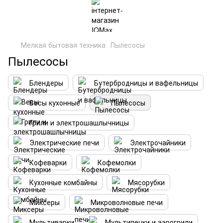
Мелкая бытовая техника
Пылесосы
Пылесосы
Блендеры
Бутербродницы и вафельницы
Весы кухонные
Пылесосы
Грили и электрошашлычницы
Электрические печи
Электрочайники
Кофеварки
Кофемолки
Кухонные комбайны
Мясорубки
Миксеры
Микроволновые печи
Мультиварки
Мультипечки и аэрогрили