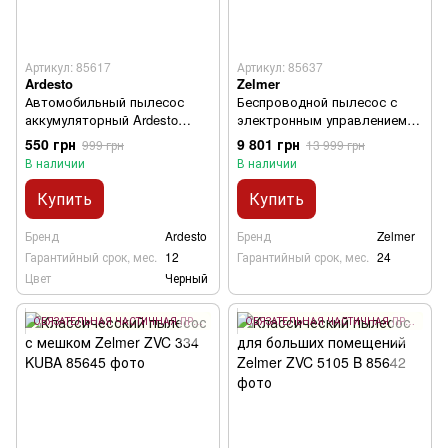
Артикул: 85617
Артикул: 85637
Ardesto
Zelmer
Автомобильный пылесос
Беспроводной пылесос с
аккумуляторный Ardesto
электронным управлением
CVC-D02PB
Zelmer ZSVC912BF PET
550 грн
9 801 грн
999 грн
13 999 грн
В наличии
В наличии
Купить
Купить
Бренд
Ardesto
Бренд
Zelmer
Гарантийный срок, мес.
12
Гарантийный срок, мес.
24
Цвет
Черный
ОБЯЗАТЕЛЬНАЯ ЧАСТИЧНАЯ ПРЕДОПЛАТА 10%
ОБЯЗАТЕЛЬНАЯ ЧАСТИЧНАЯ ПРЕДОПЛАТА 10%