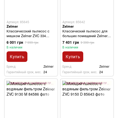
Артикул: 85645
Артикул: 85642
Zelmer
Zelmer
Классичесский пылесос с
Классический пылесос для
мешком Zelmer ZVC 334
больших помещений Zelmer
KUBA
ZVC 5105 B
6 001 грн
7 401 грн
7 999 грн
9 399 грн
В наличии
В наличии
Купить
Купить
Бренд
Zelmer
Бренд
Zelmer
Гарантийный срок, мес.
24
Гарантийный срок, мес.
24
ОБЯЗАТЕЛЬНАЯ ЧАСТИЧНАЯ ПРЕДОПЛАТА 10%
ОБЯЗАТЕЛЬНАЯ ЧАСТИЧНАЯ ПРЕДОПЛАТА 10%