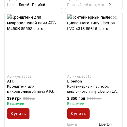
Цвет
Белый - Голубой
Гарантийный срок, мес.
12
Артикул: 85592
Артикул: 85616
ATG
Liberton
Кронштейн для
Контейнерный пылесос
микроволновой печи ATG
циклонного типу Liberton LVC-
M450B
4313
399 грн
2 850 грн
599 грн
3 699 грн
В наличии
В наличии
Купить
Купить
Бренд
Liberton