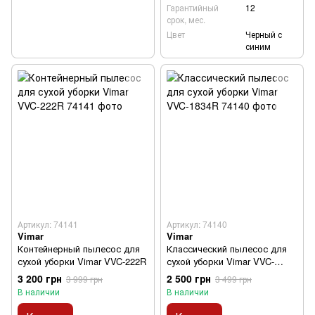
Гарантийный
12
срок, мес.
Цвет
Черный с
синим
Артикул: 74141
Артикул: 74140
Vimar
Vimar
Контейнерный пылесос для
Классический пылесос для
сухой уборки Vimar VVC-222R
сухой уборки Vimar VVC-
1834R
3 200 грн
2 500 грн
3 999 грн
3 499 грн
В наличии
В наличии