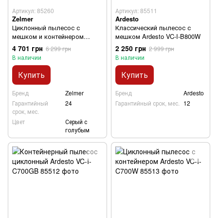
Артикул: 85260
Артикул: 85511
Zelmer
Ardesto
Циклонный пылесос с
Классический пылесос с
мешком и контейнером
мешком Ardesto VC-I-B800W
Zelmer ZVC 032P
4 701 грн
2 250 грн
6 299 грн
2 999 грн
В наличии
В наличии
Купить
Купить
Бренд
Zelmer
Бренд
Ardesto
Гарантийный
24
Гарантийный срок, мес.
12
срок, мес.
Цвет
Серый с
голубым