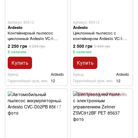
Артикул: 85512
Артикул: 85513
Ardesto
Ardesto
Контейнерный пылесос
Циклонный пылесос с
циклонный Ardesto VC-I-
контейнером Ardesto VC-I-
C700GB
C700W
2 250 грн
2 500 грн
3 299 грн
3 499 грн
В наличии
В наличии
Купить
Купить
Бренд
Ardesto
Бренд
Ardesto
Гарантийный срок, мес.
12
Гарантийный срок, мес.
12
ОБЯЗАТЕЛЬНАЯ ЧАСТИЧНАЯ ПРЕДОПЛАТА 10%