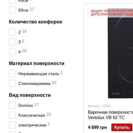
45см
27
60см
АКЦИЯ: ПРИ ПОЛНОЙ ПР
ДОПОЛНИТЕЛЬНАЯ СКИДК
Количество конфорок
18
2
6
3
28
4
Материал поверхности
2
Нержавеющая сталь
50
Стеклокерамика
Вид поверхности
17
Domino
Артикул: 70291
Варочная поверхност
25
Классическая
Ventolux VB 62 TC
1
электрическая
4 699 грн
Купить