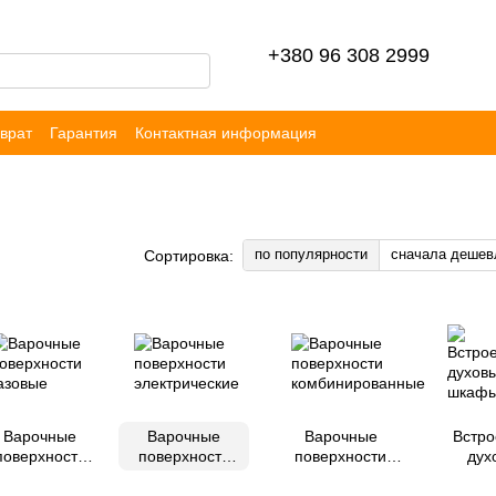
+380 96 308 2999
врат
Гарантия
Контактная информация
ор публичной оферты
Блог
Отзывы
по популярности
сначала дешев
Сортировка:
Варочные
Варочные
Варочные
Встр
поверхности
поверхности
поверхности
дух
газовые
электрические
комбинированные
шк