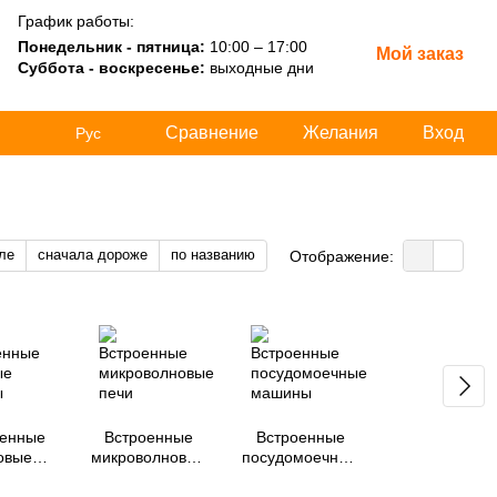
График работы:
Понедельник - пятница:
10:00 – 17:00
Мой заказ
Суббота - воскресенье:
выходные дни
Сравнение
Желания
Вход
Рус
ле
сначала дороже
по названию
Отображение:
оенные
Встроенные
Встроенные
овые
микроволновые
посудомоечные
афы
печи
машины