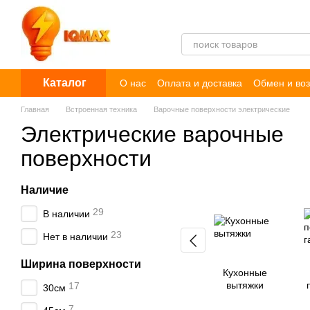
Перейти к основному контенту
Каталог
О нас
Оплата и доставка
Обмен и воз
Пользовательское соглашение
Догов
Главная
Встроенная техника
Варочные поверхности электрические
Электрические варочные
поверхности
Наличие
29
В наличии
23
Нет в наличии
Ширина поверхности
Кухонные
вытяжки
17
30см
7