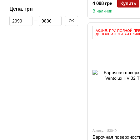
4 098 грн
Купить
Цена, грн
В наличии
От Цена, грн
До Цена, грн
OK
АКЦИЯ: ПРИ ПОЛНОЙ ПР
ДОПОЛНИТЕЛЬНАЯ СКИДК
Артикул: 83040
Варочная поверхност