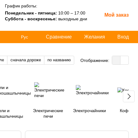
График работы:
Понедельник - пятница:
10:00 – 17:00
Мой заказ
Суббота - воскресенье:
выходные дни
Сравнение
Желания
Вход
Рус
ле
сначала дороже
по названию
Отображение:
или и
Электрические
Электрочайники
Кофевар
шашлычницы
печи