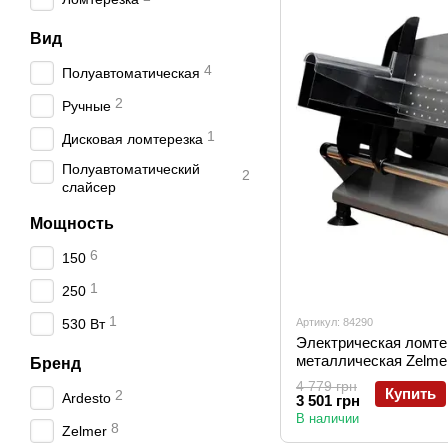
Вид
4
Полуавтоматическая
2
Ручные
1
Дисковая ломтерезка
Полуавтоматический
2
слайсер
Мощность
6
150
1
250
1
Артикул: 84290
530 Вт
Электрическая ломте
металлическая Zelme
Бренд
4 779 грн
Купить
2
Ardesto
3 501 грн
В наличии
8
Zelmer