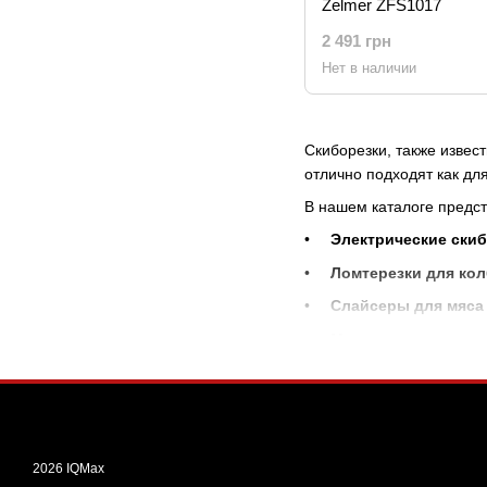
Zelmer ZFS1017
2 491 грн
Нет в наличии
Скиборезки, также извес
отлично подходят как дл
В нашем каталоге предс
Электрические ски
Ломтерезки для ко
Слайсеры для мяса 
Модели с регулиро
Скиборезка помогает сэ
каждый день.
2026 IQMax