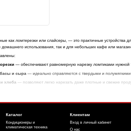
тные как ломтерезки или слайсеры, — это практичные устройства д
я домашнего использования, так и для небольших кафе или магази
тавлены:
борезки
— обеспечивают равномерную нарезку ломтиками нужной
лбасы и сыра
— идеально справляются с твердыми и полумягкими
и хлеба
— позволяют легко нарезать даже плотные и свежие прод
вкой толщины
— дают полный контроль над результатом.
кономить время на кухне и добиться идеальной подачи блюд. Выбе
Каталог
Клиентам
Кондиционеры и
Вход в личный кабинет
климатическая техника
О нас