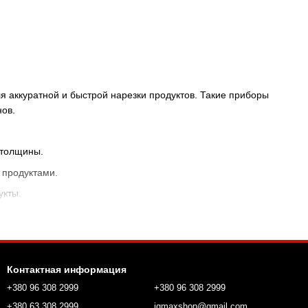
ля аккуратной и быстрой нарезки продуктов. Такие приборы
нов.
 толщины.
 продуктами.
укты.
рите подходящую модель и наслаждайтесь точной нарезкой
Контактная информация
+380 96 308 2999
+380 96 308 2999
+380 63 308 2999
iqmaxshop@gmail.com