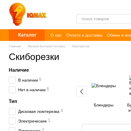
Перейти к основному контенту
Каталог
О нас
Оплата и доставка
Обмен и воз
Пользовательское соглашение
Догов
Главная
Мелкая бытовая техника
Ломтерезки
Скиборезки
Наличие
5
В наличии
5
Нет в наличии
Тип
Блендеры
Б
и
3
Дисковая ломтерезка
1
Электрические
2
Ломтерезка