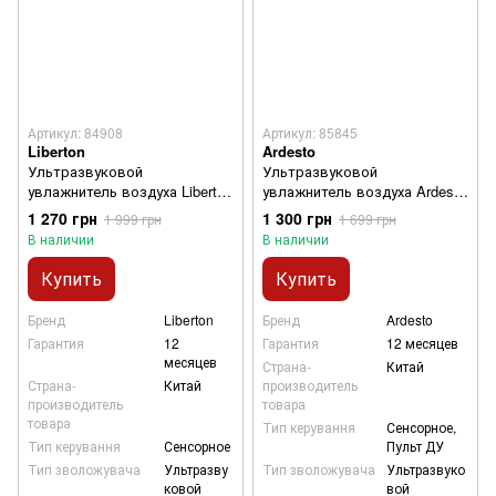
Артикул: 84908
Артикул: 85845
Liberton
Ardesto
Ультразвуковой
Ультразвуковой
увлажнитель воздуха Liberton
увлажнитель воздуха Ardesto
LAH-5803
USH-H-65W
1 270 грн
1 300 грн
1 999 грн
1 699 грн
В наличии
В наличии
Купить
Купить
Бренд
Liberton
Бренд
Ardesto
Гарантия
12
Гарантия
12 месяцев
месяцев
Страна-
Китай
Страна-
Китай
производитель
производитель
товара
товара
Тип керування
Сенсорное,
Тип керування
Сенсорное
Пульт ДУ
Тип зволожувача
Ультразву
Тип зволожувача
Ультразвуко
ковой
вой