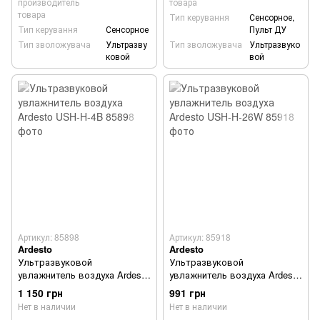
производитель
товара
товара
Тип керування
Сенсорное,
Тип керування
Сенсорное
Пульт ДУ
Тип зволожувача
Ультразву
Тип зволожувача
Ультразвуко
ковой
вой
Артикул: 85898
Артикул: 85918
Ardesto
Ardesto
Ультразвуковой
Ультразвуковой
увлажнитель воздуха Ardesto
увлажнитель воздуха Ardesto
USH-H-4B
USH-H-26W
1 150 грн
991 грн
Нет в наличии
Нет в наличии