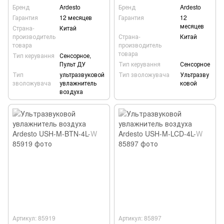
Бренд
Ardesto
Бренд
Ardesto
Гарантия
12 месяцев
Гарантия
12
месяцев
Страна-
Китай
производитель
Страна-
Китай
товара
производитель
товара
Тип керування
Сенсорное,
Пульт ДУ
Тип керування
Сенсорное
Тип
ультразвуковой
Тип зволожувача
Ультразву
зволожувача
увлажнитель
ковой
воздуха
Артикул: 85919
Артикул: 85897