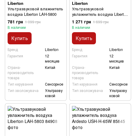
Liberton
Liberton
Ультразвуковой влажнитель
Ультразвуковой
воздуха Liberton LAH-5800
увлажнитель воздуха Liberton
LAH-5802
781 грн
1 271 грн
1 099 грн
1 699 грн
В наличии
В наличии
Купить
Купить
Бренд
Liberton
Бренд
Liberton
Гарантия
12
Гарантия
12
месяцев
месяцев
Страна-
Китай
Страна-
Китай
производитель
производитель
товара
товара
Тип керування
Сенсорное
Тип керування
Сенсорное
Тип зволожувача
Ультразву
Тип зволожувача
Ультразву
ковой
ковой