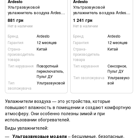
Ardesto
Ardesto
Ультразвуковой
Ультразвуковой
увлажнитель воздуха Ardesto
увлажнитель воздуха Ardesto
USH-M-BTN-4L-W
USH-M-LCD-4L-W
881 грн
1 241 грн
Нет в наличии
Нет в наличии
Бренд
Ardesto
Бренд
Ardesto
Гарантия
12 месяцев
Гарантия
12 месяцев
Страна-
Китай
Страна-
Китай
производитель
производитель
товара
товара
Тип керування
Поворотный
Тип керування
Сенсорное,
переключатель,
Пульт ДУ
Пульт ДУ
Тип зволожувача
Ультразвуко
Тип
Ультразвуковой
вой
зволожувача
Увлажнители воздуха — это устройства, которые
повышают влажность в помещении и создают комфортную
атмосферу. Они особенно полезны зимой и при
использовании обогревателей.
Виды увлажнителей:
Ультразвуковые модели
– бесшумные, безопасные,