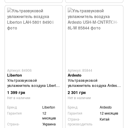
Артикул: 84906
Артикул: 85844
Liberton
Ardesto
Ультразвуковой
Ультразвуковой
увлажнитель воздуха Liberton
увлажнитель воздуха Ardesto
LAH-5801
USH-M-CNTRTCH-8L-W
1 399 грн
2 301 грн
Нет в наличии
Нет в наличии
Бренд
Liberton
Бренд
Ardesto
Гарантия
12
Гарантия
12 месяцев
месяцев
Страна-
Китай
Страна-
Украина
производитель