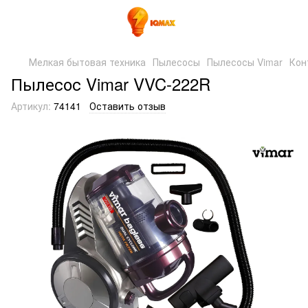
Мелкая бытовая техника
Пылесосы
Пылесосы Vimar
Кон
Пылесос Vimar VVC-222R
Артикул:
74141
Оставить отзыв