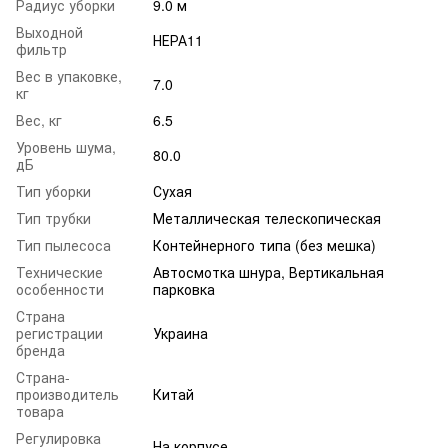
Радиус уборки
9.0 м
Выходной
НЕРА11
фильтр
Вес в упаковке,
7.0
кг
Вес, кг
6.5
Уровень шума,
80.0
дБ
Тип уборки
Сухая
Тип трубки
Металлическая телескопическая
Тип пылесоса
Контейнерного типа (без мешка)
Технические
Автосмотка шнура, Вертикальная
особенности
парковка
Страна
регистрации
Украина
бренда
Страна-
производитель
Китай
товара
Регулировка
На корпусе