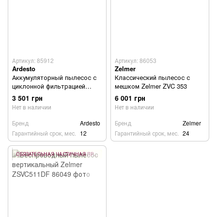
Артикул: 85912
Артикул: 86053
Ardesto
Zelmer
Аккумуляторный пылесос с
Классический пылесос с
циклонной фильтрацией
мешком Zelmer ZVC 353
Ardesto CVC-X0521WG
3 501 грн
6 001 грн
Нет в наличии
Нет в наличии
Бренд
Ardesto
Бренд
Zelmer
Гарантийный срок, мес.
12
Гарантийный срок, мес.
24
ОБЯЗАТЕЛЬНАЯ ЧАСТИЧНАЯ ПРЕДОПЛАТА 10%