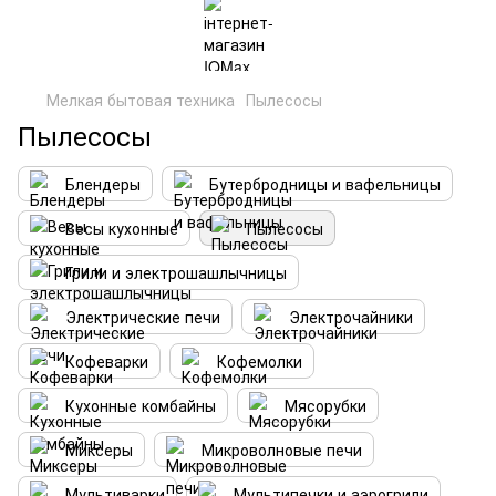
Мелкая бытовая техника
Пылесосы
Пылесосы
Блендеры
Бутербродницы и вафельницы
Весы кухонные
Пылесосы
Грили и электрошашлычницы
Электрические печи
Электрочайники
Кофеварки
Кофемолки
Кухонные комбайны
Мясорубки
Миксеры
Микроволновые печи
Мультиварки
Мультипечки и аэрогрили