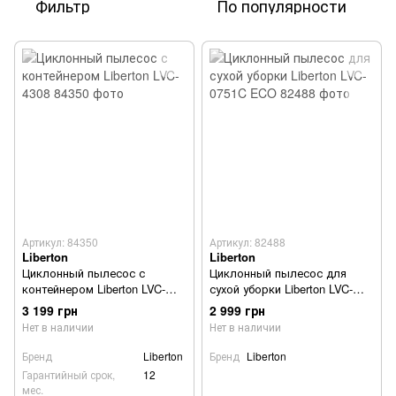
Фильтр
По популярности
Артикул: 84350
Артикул: 82488
Liberton
Liberton
Циклонный пылесос с
Циклонный пылесос для
контейнером Liberton LVC-
сухой уборки Liberton LVC-
4308
0751C ECO
3 199 грн
2 999 грн
Нет в наличии
Нет в наличии
Бренд
Liberton
Бренд
Liberton
Гарантийный срок,
12
мес.