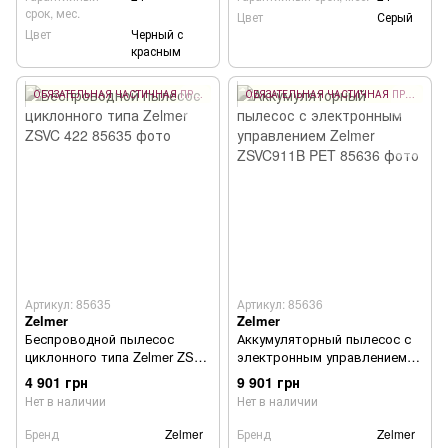
срок, мес.
Цвет
Серый
Цвет
Черный с
красным
ОБЯЗАТЕЛЬНАЯ ЧАСТИЧНАЯ ПРЕДОПЛАТА 10%
ОБЯЗАТЕЛЬНАЯ ЧАСТИЧНАЯ ПРЕДОПЛАТА 10%
Артикул: 85635
Артикул: 85636
Zelmer
Zelmer
Беспроводной пылесос
Аккумуляторный пылесос с
циклонного типа Zelmer ZSVC
электронным управлением
422
Zelmer ZSVC911B PET
4 901 грн
9 901 грн
Нет в наличии
Нет в наличии
Бренд
Zelmer
Бренд
Zelmer