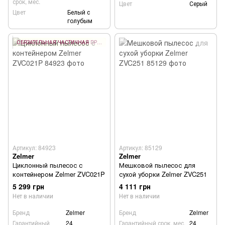
срок, мес.
Цвет
Серый
Цвет
Белый с
голубым
ОБЯЗАТЕЛЬНАЯ ЧАСТИЧНАЯ ПРЕДОПЛАТА 10%
Артикул: 84923
Артикул: 85129
Zelmer
Zelmer
Циклонный пылесос с
Мешковой пылесос для
контейнером Zelmer ZVC021P
сухой уборки Zelmer ZVC251
5 299 грн
4 111 грн
Нет в наличии
Нет в наличии
Бренд
Zelmer
Бренд
Zelmer
Гарантийный
24
Гарантийный срок, мес.
24