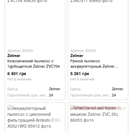
Артикул: 85639
Артикул: 85665
Zelmer
Zelmer
Классический пылесос с
Ручной пылесос
турбощеткой Zelmer ZVC704
аккумуляторный Zelmer
ZSVC511
6 401 грн
5 261 грн
Нет в наличии
Нет в наличии
Бренд
Zelmer
Бренд
Zelmer
Гарантийный срок, мес.
24
Гарантийный срок, мес.
24
ОБЯЗАТЕЛЬНАЯ ЧАСТИЧНАЯ ПРЕДОПЛАТА 10%