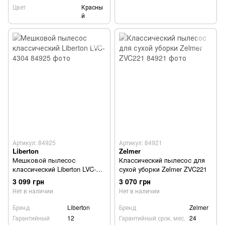
Цвет
Красны
й
Артикул: 84925
Артикул: 84921
Liberton
Zelmer
Мешковой пылесос
Классический пылесос для
классический Liberton LVC-
сухой уборки Zelmer ZVC221
4304
3 099 грн
3 070 грн
Нет в наличии
Нет в наличии
Бренд
Liberton
Бренд
Zelmer
Гарантийный
12
Гарантийный срок, мес.
24