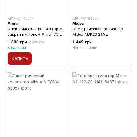
Артикул: 85544
Артикул: 84365
Vimar
Midea
Электрический конвектор с
Электрический конвектор
закрытым тэном Vimar VCE-
Midea NDK20-21AE
306F
1 800 грн
1 449 грн
2 999 грн
В наличии
Нет в наличии
Купить