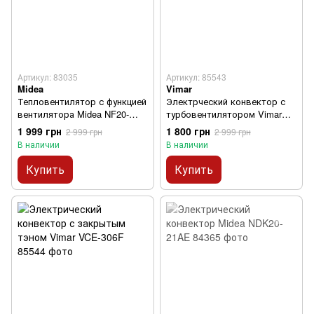
Артикул: 83035
Артикул: 85543
Midea
Vimar
Тепловентилятор с функцией
Электрческий конвектор с
вентилятора Midea NF20-
турбовентилятором Vimar
18UR
VCE-2081F
1 999 грн
1 800 грн
2 999 грн
2 999 грн
В наличии
В наличии
Купить
Купить