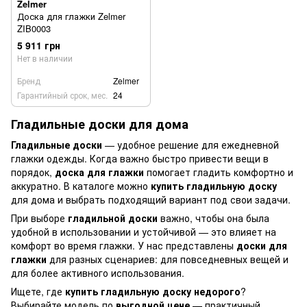
Zelmer
Доска для глажки Zelmer
ZIB0003
5 911 грн
Нет в наличии
Бренд
Zelmer
Гарантийный срок, мес.
24
Гладильные доски для дома
Гладильные доски
— удобное решение для ежедневной
глажки одежды. Когда важно быстро привести вещи в
порядок,
доска для глажки
помогает гладить комфортно и
аккуратно. В каталоге можно
купить гладильную доску
для дома и выбрать подходящий вариант под свои задачи.
При выборе
гладильной доски
важно, чтобы она была
удобной в использовании и устойчивой — это влияет на
комфорт во время глажки. У нас представлены
доски для
глажки
для разных сценариев: для повседневных вещей и
для более активного использования.
Ищете, где
купить гладильную доску недорого
?
Выбирайте модель по
выгодной цене
— практичный