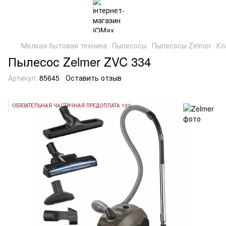
Мелкая бытовая техника
Пылесосы
Пылесосы Zelmer
Кл
Пылесос Zelmer ZVC 334
Артикул:
85645
Оставить отзыв
ОБЯЗАТЕЛЬНАЯ ЧАСТИЧНАЯ ПРЕДОПЛАТА 10%