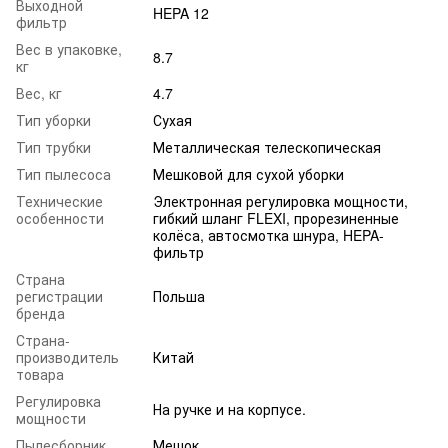
Выходной
HEPA 12
фильтр
Вес в упаковке,
8.7
кг
Вес, кг
4.7
Тип уборки
Сухая
Тип трубки
Металлическая телескопическая
Тип пылесоса
Мешковой для сухой уборки
Технические
Электронная регулировка мощности,
особенности
гибкий шланг FLEXI, прорезиненные
колёса, автосмотка шнура, HEPA-
фильтр
Страна
регистрации
Польша
бренда
Страна-
производитель
Китай
товара
Регулировка
На ручке и на корпусе.
мощности
Пылесборник
Мешок