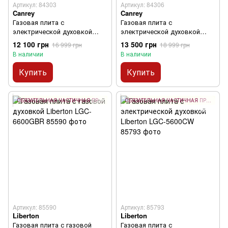
Артикул: 84303
Артикул: 84306
Canrey
Canrey
Газовая плита с
Газовая плита с
электрической духовкой
электрической духовкой
Canrey CGEK 5060 KGT BM
Canrey CGEK 6060 KGT W
12 100 грн
13 500 грн
16 999 грн
18 999 грн
В наличии
В наличии
Купить
Купить
ОБЯЗАТЕЛЬНАЯ ЧАСТИЧНАЯ ПРЕДОПЛАТА 10%
ОБЯЗАТЕЛЬНАЯ ЧАСТИЧНАЯ ПРЕДОПЛАТА 10%
Артикул: 85590
Артикул: 85793
Liberton
Liberton
Газовая плита с газовой
Газовая плита с