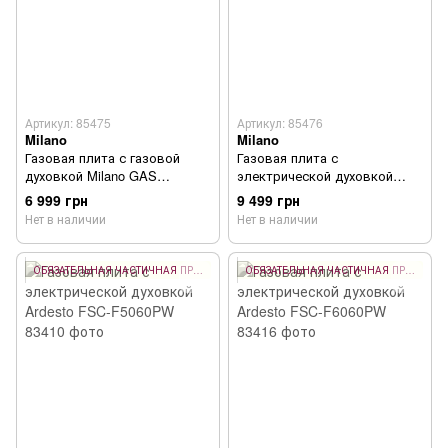
Артикул: 85475
Артикул: 85476
Milano
Milano
Газовая плита с газовой
Газовая плита с
духовкой Milano GAS
электрической духовкой
COOKER ML55 G1/07
Milano GAS COOKER ML50
6 999 грн
9 499 грн
E21
Нет в наличии
Нет в наличии
ОБЯЗАТЕЛЬНАЯ ЧАСТИЧНАЯ ПРЕДОПЛАТА 10%
ОБЯЗАТЕЛЬНАЯ ЧАСТИЧНАЯ ПРЕДОПЛАТА 10%