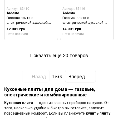
Артикул: 83410
Артикул: 83416
Ardesto
Ardesto
Газовая плита с
Газовая плита с
электрической духовкой
электрической духовкой
Ardesto FSC-F5060PW
Ardesto FSC-F6060PW
12 901 грн
14 991 грн
Нет в наличии
Нет в наличии
Показать еще 20 товаров
Назад
Вперед
1
из 6
Кухонные плиты для дома — газовые,
электрические и комбинированные
Кухонная плита
— один из главных приборов на кухне. От
того, насколько удобно и быстро вы готовите, залежит
повседневный комфорт. Если вы планируете
купить плиту