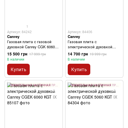
1
Артикул: 84242
Артикул: 84406
Canrey
Canrey
Газовая плита с газовой
Газовая плита с
духовкой Canrey CGK 6060
электрической духовкой
KGGET IX
Canrey CGEK 6060 KGT BG
15 500 грн
14 700 грн
17 999 грн
19 999 грн
COUNTRY
В наличии
В наличии
Купить
Купить
ОБЯЗАТЕЛЬНАЯ ЧАСТИЧНАЯ ПРЕДОПЛАТА 10%
ОБЯЗАТЕЛЬНАЯ ЧАСТИЧНАЯ ПРЕДОПЛАТА 10%