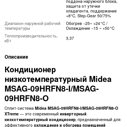
поддона наружного блока,
защита от утечки
хладагента, поддержание
+8°C, Step-Gear 50/75%
Диапазон наружной рабочей
Обогрев −25~ +24 °C /
температуры
Охлаждение −15 ~ +50 °C
Теплопроизводительность,
3,37
кВт
Описание
Кондиционер
низкотемпературный Midea
MSAG-09HRFN8-I/MSAG-
09HRFN8-O
Сплит-система
Midea MSAG-09HRFN8-I/MSAG-09HRFN8-O
XTreme
— это современный
инверторный
низкотемпературный кондиционер
, предназначенный для
эффективного
охлаждения и обогрева помещений