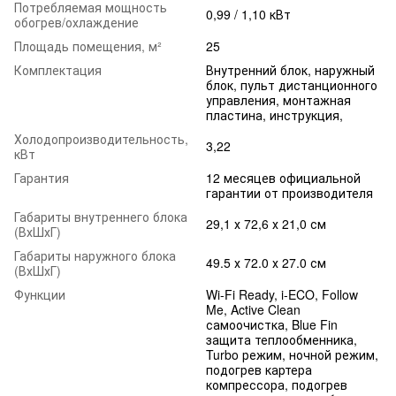
Потребляемая мощность
0,99 / 1,10 кВт
обогрев/охлаждение
Площадь помещения, м²
25
Комплектация
Внутренний блок, наружный
блок, пульт дистанционного
управления, монтажная
пластина, инструкция,
Холодопроизводительность,
3,22
кВт
Гарантия
12 месяцев официальной
гарантии от производителя
Габариты внутреннего блока
29,1 х 72,6 х 21,0 см
(ВхШхГ)
Габариты наружного блока
49.5 х 72.0 х 27.0 см
(ВхШхГ)
Функции
Wi-Fi Ready, i-ECO, Follow
Me, Active Clean
самоочистка, Blue Fin
защита теплообменника,
Turbo режим, ночной режим,
подогрев картера
компрессора, подогрев