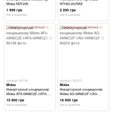
Midea NDY20K
NTH20-20JRAE
1 999 грн
2 200 грн
Нет в наличии
Нет в наличии
ОБЯЗАТЕЛЬНАЯ ЧАСТИЧНАЯ ПРЕДОПЛАТА 10%
ОБЯЗАТЕЛЬНАЯ ЧАСТИЧНАЯ ПРЕДОПЛАТА 10%
Артикул: 86198
Артикул: 86203
Midea
Midea
Инверторный кондиционер
Инверторный кондиционер
Midea AF6-09N8C2E-I/AF6-
Midea AG-09N8C2F-I/AG-
09N8C2E-O
09N8C2F-O
15 900 грн
16 000 грн
Нет в наличии
Нет в наличии