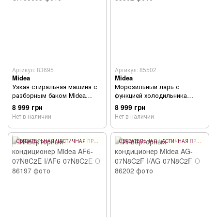
Артикул: 83695
Артикул: 85502
Midea
Midea
Узкая стиральная машина с
Морозильный ларь с
разборным баком Midea
функцией холодильника
MFE06W60/W-UA
Midea MDRC280SLF01G
8 999 грн
8 999 грн
Нет в наличии
Нет в наличии
ОБЯЗАТЕЛЬНАЯ ЧАСТИЧНАЯ ПРЕДОПЛАТА 10%
ОБЯЗАТЕЛЬНАЯ ЧАСТИЧНАЯ ПРЕДОПЛАТА 10%