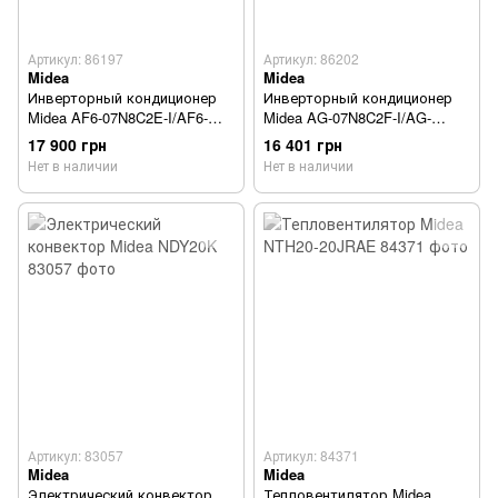
Артикул: 86197
Артикул: 86202
Midea
Midea
Инверторный кондиционер
Инверторный кондиционер
Midea AF6-07N8C2E-I/AF6-
Midea AG-07N8C2F-I/AG-
07N8C2E-O
07N8C2F-O
17 900 грн
16 401 грн
Нет в наличии
Нет в наличии
Артикул: 83057
Артикул: 84371
Midea
Midea
Электрический конвектор
Тепловентилятор Midea