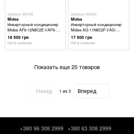
Артикул: 86199
Артикул: 86204
Midea
Midea
Инверторный кондиционер
Инверторный кондиционер
Midea AF6-12N8C2E-I/AF6-
Midea AG-11N8C2F-I/AG-
12N8C2E-O
11N8C2F-O
18 500 грн
17 500 грн
Нет в наличии
Нет в наличии
Показать еще 20 товаров
Назад
Вперед
1
из 3
+380 96 308 2999
+380 63 308 2999