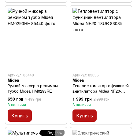
Артикул: 85440
Артикул: 83035
Midea
Midea
Ручной миксер з режимом
Тепловентилятор с функцией
турбо Midea HM0293RE
вентилятора Midea NF20-
18UR
650 грн
1 999 грн
1 499 грн
2 999 грн
В наличии
В наличии
Купить
Купить
Подарок