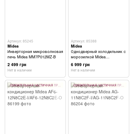
Артикул: 85245
Артикул: 85388
Midea
Midea
Инверторная микроволновая
Однодверный холодильник с
печь Midea MM7P012MZ-B
морозилкой Midea
MDRD142SLF30
2 499 грн
6 999 грн
Нет в наличии
Нет в наличии
ОБЯЗАТЕЛЬНАЯ ЧАСТИЧНАЯ ПРЕДОПЛАТА 10%
ОБЯЗАТЕЛЬНАЯ ЧАСТИЧНАЯ ПРЕДОПЛАТА 10%