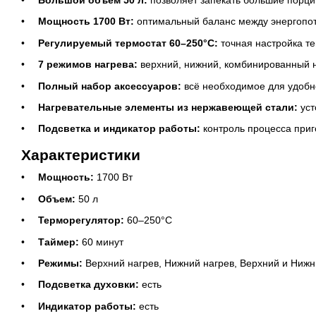
Большой объем 50 л:
позволяет запекать большие порци
Мощность 1700 Вт:
оптимальный баланс между энергопот
Регулируемый термостат 60–250°C:
точная настройка т
7 режимов нагрева:
верхний, нижний, комбинированный на
Полный набор аксессуаров:
всё необходимое для удобно
Нагревательные элементы из нержавеющей стали:
уст
Подсветка и индикатор работы:
контроль процесса приг
Характеристики
Мощность:
1700 Вт
Объем:
50 л
Терморегулятор:
60–250°C
Таймер:
60 минут
Режимы:
Верхний нагрев, Нижний нагрев, Верхний и Нижни
Подсветка духовки:
есть
Индикатор работы:
есть