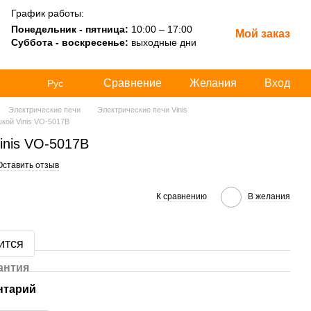
График работы:
Понедельник - пятница:
10:00 – 17:00
Мой заказ
Суббота - воскресенье:
выходные дни
Сравнение
Желания
Вход
Рус
Электрические печи
Электрические печи Vinis
шкой Vinis VO-5017B
inis VO-5017B
Оставить отзыв
К сравнению
В желания
ится
антия
нтарий