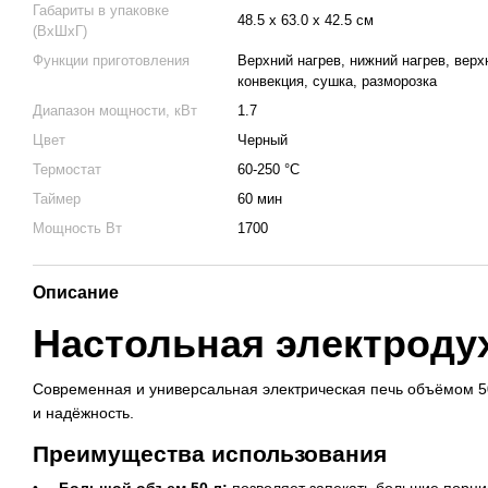
Габариты в упаковке
48.5 х 63.0 х 42.5 см
(ВхШхГ)
Функции приготовления
Верхний нагрев, нижний нагрев, верх
конвекция, сушка, разморозка
Диапазон мощности, кВт
1.7
Цвет
Черный
Термостат
60-250 °С
Таймер
60 мин
Мощность Вт
1700
Описание
Настольная электродух
Современная и универсальная электрическая печь объёмом 50
и надёжность.
Преимущества использования