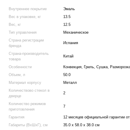
Внутреннее покрытие
Эмаль
Вес в упаковке, кг
13.5
Вес, кг
12.5
Тип управления
Механическое
Страна регистрации
Испания
бренда
Страна-производитель
Китай
товара
Особенности
Конвекция, Гриль, Сушка, Разморозк
Объем, л
50.0
Материал корпусу
Металл
Количествово стекол в
2
дверце
Количество режимов
7
приготовления
Гарантия
12 месяцев официальной гарантии от
Габариты (ВхШхГ), см
35.0 х 58.0 х 38.0 см