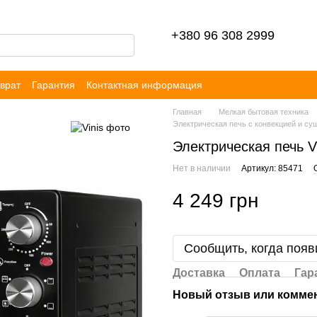
+380 96 308 2999
врат
Гарантия
Контактная информация
ор публичной оферты
Блог
Отзывы
Главная
Мелкая бытовая техника
Электрическая печь с конвекцией и су
Электрическая печь V
Нет в наличии
Артикул: 85471
4 249 грн
Сообщить, когда появ
Доставка
Оплата
Гар
Новый отзыв или комме