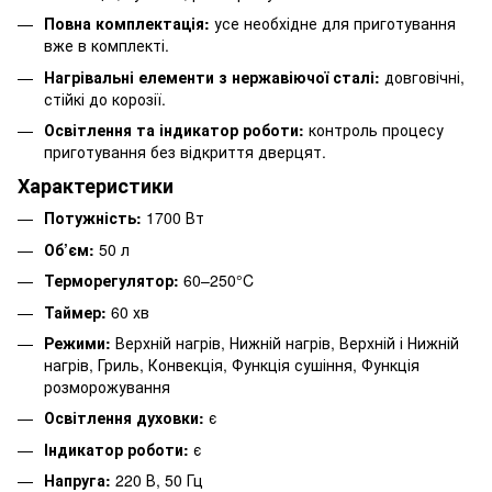
Повна комплектація:
усе необхідне для приготування
вже в комплекті.
Нагрівальні елементи з нержавіючої сталі:
довговічні,
стійкі до корозії.
Освітлення та індикатор роботи:
контроль процесу
приготування без відкриття дверцят.
Характеристики
Потужність:
1700 Вт
Об’єм:
50 л
Терморегулятор:
60–250°C
Таймер:
60 хв
Режими:
Верхній нагрів, Нижній нагрів, Верхній і Нижній
нагрів, Гриль, Конвекція, Функція сушіння, Функція
розморожування
Освітлення духовки:
є
Індикатор роботи:
є
Напруга:
220 В, 50 Гц