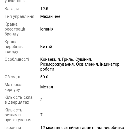
упаковці, кг
Вага, кг
12.5
Тип управління
Механічне
Країна
реєстрації
Іспанія
бренду
Країна-
виробник
Китай
товару
Особливості
Конвекція, Гриль, Сушіння,
Розморожування, Освітлення, Індикатор
роботи
Об'єм, л
50.0
Матеріал
Метал
корпусу
Кількість скла
2
в дверцятах
Кількість
режимів
7
приготування
Гарантія
12 місяців офіційної гарантії від виробника