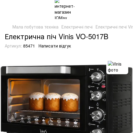
Мала побутова техніка
Електричні печі
Електричні печі Vin
Електрична піч Vinis VO-5017B
Артикул:
85471
Написати відгук