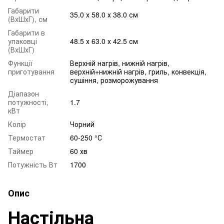
Габарити
35.0 х 58.0 х 38.0 см
(ВхШхГ), см
Габарити в
упаковці
48.5 х 63.0 х 42.5 см
(ВхШхГ)
Функції
Верхній нагрів, нижній нагрів,
приготування
верхній+нижній нагрів, гриль, конвекція,
сушіння, розморожування
Діапазон
потужності,
1.7
кВт
Колір
Чорний
Термостат
60-250 °С
Таймер
60 хв
Потужність Вт
1700
Опис
Настільна