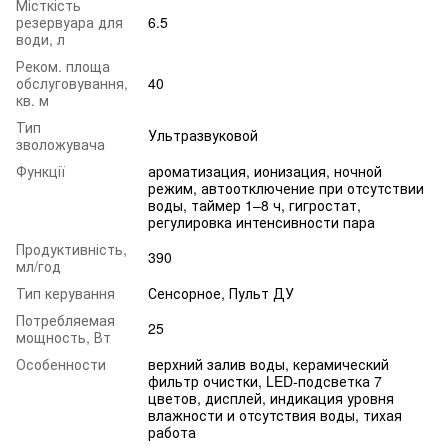
Місткість
резервуара для
6.5
води, л
Реком. площа
обслуговування,
40
кв. м
Тип
Ультразвуковой
зволожувача
Функції
ароматизация, ионизация, ночной
режим, автоотключение при отсутствии
воды, таймер 1–8 ч, гигростат,
регулировка интенсивности пара
Продуктивність,
390
мл/год
Тип керування
Сенсорное, Пульт ДУ
Потребляемая
25
мощность, Вт
Особенности
верхний залив воды, керамический
фильтр очистки, LED-подсветка 7
цветов, дисплей, индикация уровня
влажности и отсутствия воды, тихая
работа