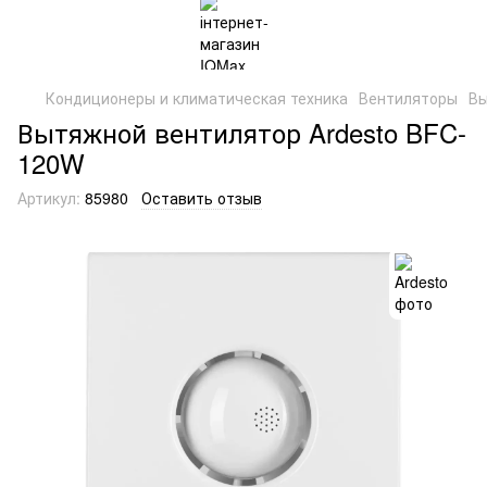
Кондиционеры и климатическая техника
Вентиляторы
Вы
Вытяжной вентилятор Ardesto BFC-
120W
Артикул:
85980
Оставить отзыв