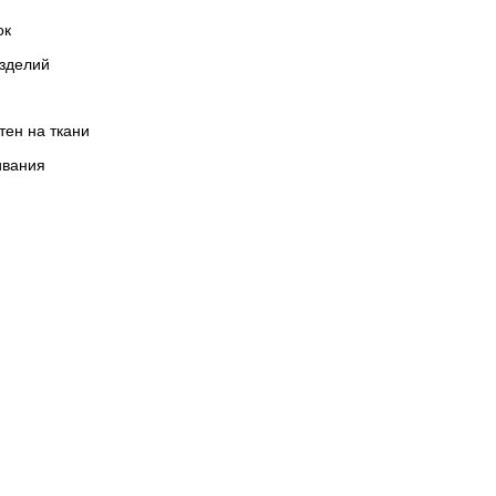
ок
изделий
ен на ткани
ивания