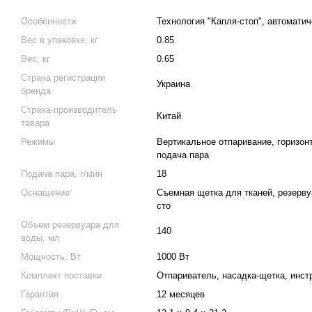
Особенности
Технология "Капля-стоп", автомати
Вес в упаковке, кг
0.85
Вес, кг
0.65
Страна регистрации
Украина
бренда
Страна-производитель
Китай
товара
Режимы
Вертикальное отпаривание, горизон
подача пара
Подача пара, г/мин
18
Оснащение
Съемная щетка для тканей, резерву
сто
Объем резервуара для
140
воды, мл
Мощность, Вт
1000 Вт
Комплект поставки
Отпариватель, насадка-щетка, инст
Гарантия
12 месяцев