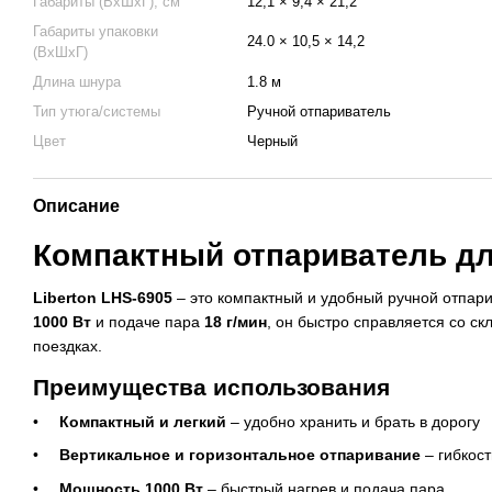
Габариты (ВхШхГ), см
12,1 × 9,4 × 21,2
Габариты упаковки
24.0 × 10,5 × 14,2
(ВхШхГ)
Длина шнура
1.8 м
Тип утюга/системы
Ручной отпариватель
Цвет
Черный
Описание
Компактный отпариватель дл
Liberton LHS-6905
– это компактный и удобный ручной отпар
1000 Вт
и подаче пара
18 г/мин
, он быстро справляется со ск
поездках.
Преимущества использования
Компактный и легкий
– удобно хранить и брать в дорогу
Вертикальное и горизонтальное отпаривание
– гибкост
Мощность 1000 Вт
– быстрый нагрев и подача пара