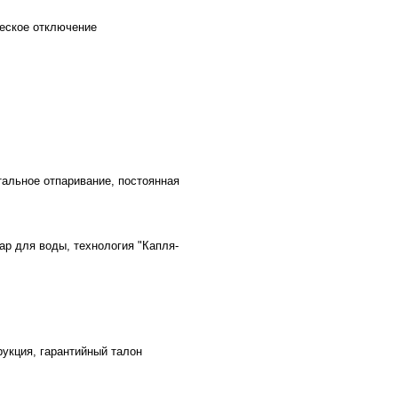
ческое отключение
тальное отпаривание, постоянная
ар для воды, технология "Капля-
рукция, гарантийный талон