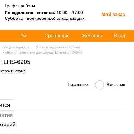
График работы:
Понедельник - пятница:
10:00 – 17:00
Мой заказ
Суббота - воскресенье:
выходные дни
Сравнение
Желания
Вход
Рус
Уход за одеждой
Утюги и гладильная система
Ручной отпариватель для одежды Liberton LHS-6905
n LHS-6905
Оставить отзыв
К сравнению
В желания
ится
антия
нтарий