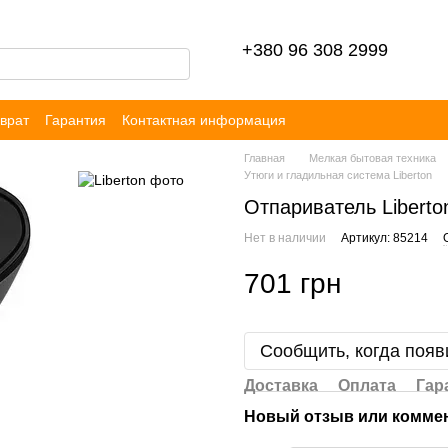
+380 96 308 2999
врат
Гарантия
Контактная информация
ор публичной оферты
Блог
Отзывы
Главная
Мелкая бытовая техника
Утюги и гладильная система Liberton
Отпариватель Liberto
Нет в наличии
Артикул: 85214
701 грн
Сообщить, когда появ
Доставка
Оплата
Гар
Новый отзыв или комме