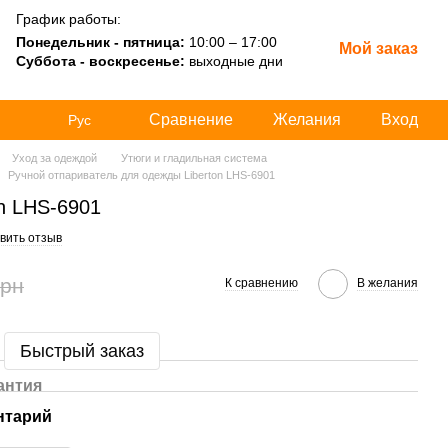
График работы:
Понедельник - пятница:
10:00 – 17:00
Мой заказ
Суббота - воскресенье:
выходные дни
Сравнение
Желания
Вход
Рус
Уход за одеждой
Утюги и гладильная система
Ручной отпариватель для одежды Liberton LHS-6901
n LHS-6901
вить отзыв
грн
К сравнению
В желания
Быстрый заказ
антия
нтарий