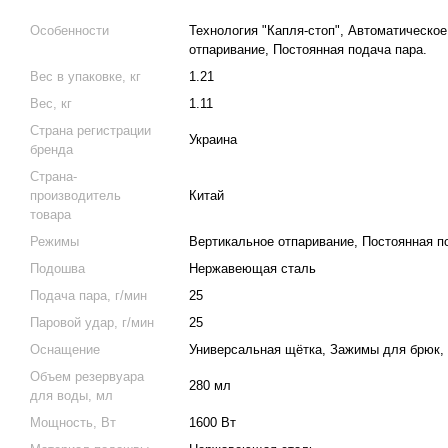
Особенности
Технология "Капля-стоп", Автоматическо
отпаривание, Постоянная подача пара.
Вес в упаковке, кг
1.21
Вес, кг
1.11
Страна регистрации
Украина
бренда
Страна-
производитель
Китай
товара
Режимы
Вертикальное отпаривание, Постоянная п
Подошва
Нержавеющая сталь
Подача пара, г/мин
25
Паровой удар, г/мин
25
Оснащение
Универсальная щётка, Зажимы для брюк,
Объем резервуара
280 мл
для воды, мл
Мощность, Вт
1600 Вт