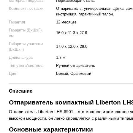
Материал подошвы
Нержавеющая сталь.
Комплект поставки
Отпариватель, универсальная щётка, заж
инструкция, гарантийный талон.
Гарантия
12 месяцев
Габариты (ВхШхГ),
16.0 х 11.3 х 27.6
см
Габариты упаковки
17.0 х 12.0 х 29.0
(ВхШхГ)
Длина шнура
1.7 м
Тип утюга/системы
Ручной отпариватель
Цвет
Белый, Оранжевый
Описание
Отпариватель компактный Liberton LH
Отпариватель Liberton LHS-6901 – это мощное и компактное у
высокой мощности, он легко справляется с различными типами
Основные характеристики