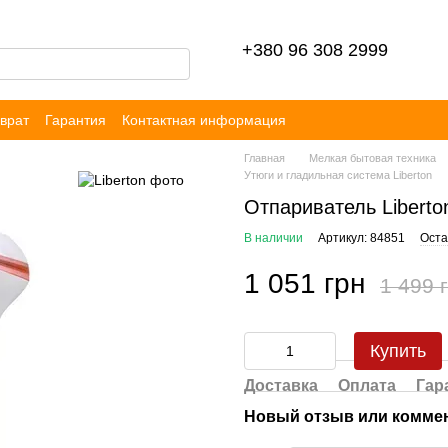
+380 96 308 2999
врат
Гарантия
Контактная информация
ор публичной оферты
Блог
Отзывы
Главная
Мелкая бытовая техника
Утюги и гладильная система Liberton
Отпариватель Liberto
В наличии
Артикул: 84851
Оста
1 051 грн
1 499 
Купить
Доставка
Оплата
Гар
Новый отзыв или комме