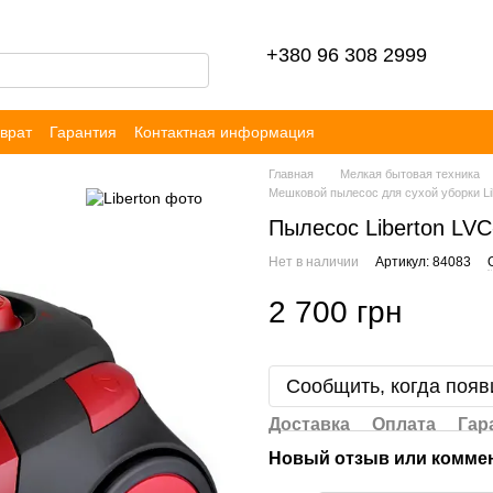
+380 96 308 2999
врат
Гарантия
Контактная информация
ор публичной оферты
Блог
Отзывы
Главная
Мелкая бытовая техника
Мешковой пылесос для сухой уборки Li
Пылесос Liberton LVC
Нет в наличии
Артикул: 84083
2 700 грн
Сообщить, когда появ
Доставка
Оплата
Гар
Новый отзыв или комме