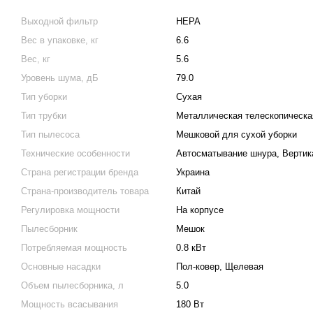
Выходной фильтр
HEPA
Вес в упаковке, кг
6.6
Вес, кг
5.6
Уровень шума, дБ
79.0
Тип уборки
Сухая
Тип трубки
Металлическая телескопическа
Тип пылесоса
Мешковой для сухой уборки
Технические особенности
Автосматывание шнура, Вертик
Страна регистрации бренда
Украина
Страна-производитель товара
Китай
Регулировка мощности
На корпусе
Пылесборник
Мешок
Потребляемая мощность
0.8 кВт
Основные насадки
Пол-ковер, Щелевая
Объем пылесборника, л
5.0
Мощность всасывания
180 Вт