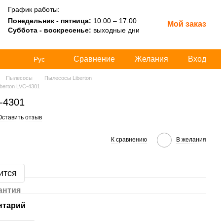
График работы:
Понедельник - пятница:
10:00 – 17:00
Мой заказ
Суббота - воскресенье:
выходные дни
Сравнение
Желания
Вход
Рус
Пылесосы
Пылесосы Liberton
berton LVC-4301
-4301
Оставить отзыв
К сравнению
В желания
ится
антия
нтарий