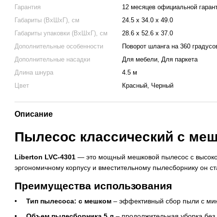
Гарантия
12 месяцев официальной гарант
Габариты (ВхШхГ), см
24.5 х 34.0 х 49.0
Габариты упаковки (ВхШхГ), см
28.6 х 52.6 х 37.0
Дополнительные особенности
Поворот шланга на 360 градусо
Дополнительные насадки
Для мебели, Для паркета
Длина шнура
4.5 м
Цвет
Красный, Черный
Описание
Пылесос класcический с мешк
Liberton LVC-4301
— это мощный мешковой пылесос с высокой
эргономичному корпусу и вместительному пылесборнику он 
Преимущества использования
Тип пылесоса: с мешком
– эффективный сбор пыли с ми
Объем пылесборника 5 л
– продолжительная уборка без 