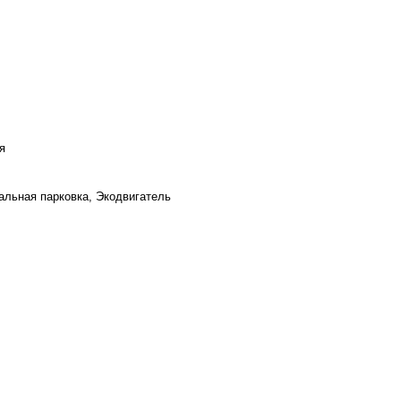
я
альная парковка, Экодвигатель