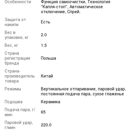
Особенности
Функция самоочистки, Технология
''Капля-стоп'', Автоматическое
отключение, Спрей.
Защита от
Есть
накипи
Вес в
2.0
упаковке, кг
Вес, кг
1.5
Страна
регистрации
Польша
бренда
Страна-
производитель
Китай
товара
Режимы
Вертикальное отпаривание, паровой удар,
постоянная подача пара, сухое глаженье
Подошва
Керамика
Подача пара, г/
65
мин
Паровой удар,
220.0
г/мин