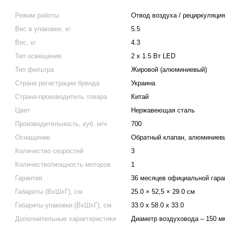
Режим работы
Отвод воздуха / рециркуляция
Вес в упаковке, кг
5.5
Вес, кг
4.3
Тип освещения
2 х 1.5 Вт LED
Тип фильтра
Жировой (алюминиевый)
Страна регистрации бренда
Украина
Страна-производитель товара
Китай
Цвет
Нержавеющая сталь
Производительность, куб. м/ч
700
Оснащение
Обратный клапан, алюминиев
Количество скоростей
3
Количество/мощность моторов
1
Гарантия
36 месяцев официальной гара
Габариты (ВхШхГ), см
25.0 × 52,5 × 29.0 см
Габариты упаковки (ВхШхГ), см
33.0 х 58.0 х 33.0
Дополнительные характеристики
Диаметр воздуховода – 150 мм