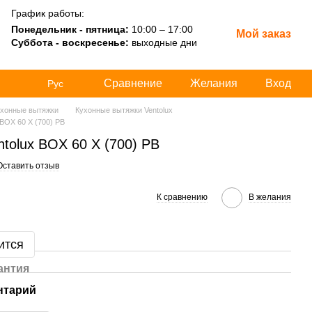
График работы:
Понедельник - пятница:
10:00 – 17:00
Мой заказ
Суббота - воскресенье:
выходные дни
Сравнение
Желания
Вход
Рус
хонные вытяжки
Кухонные вытяжки Ventolux
BOX 60 X (700) PB
tolux BOX 60 X (700) PB
Оставить отзыв
К сравнению
В желания
ится
антия
нтарий