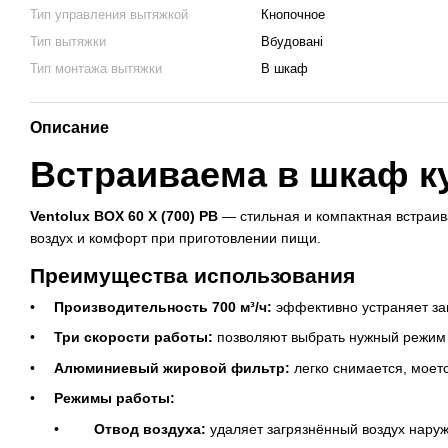
Тип управления вытяжкой
Кнопочное
Тип вытяжки
Вбудовані
Тип монтажа вытяжки
В шкаф
Описание
Встраиваема в шкаф ку
Ventolux BOX 60 X (700) PB
— стильная и компактная встраив
воздух и комфорт при приготовлении пищи.
Преимущества использования
Производительность 700 м³/ч:
эффективно устраняет зап
Три скорости работы:
позволяют выбрать нужный режим в
Алюминиевый жировой фильтр:
легко снимается, моетс
Режимы работы:
Отвод воздуха:
удаляет загрязнённый воздух наруж