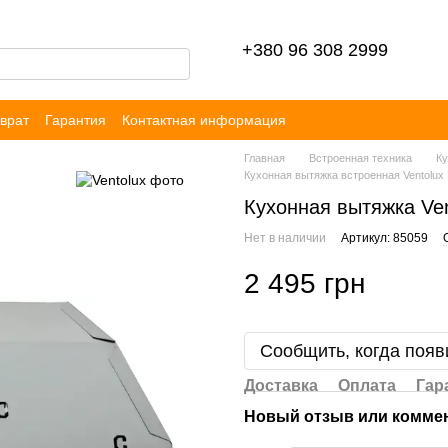
+380 96 308 2999
врат
Гарантия
Контактная информация
ор публичной оферты
Блог
Отзывы
Главная
Встроенная техника
Ку
Кухонная вытяжка встроенная Ventolux 
Кухонная вытяжка Ven
Нет в наличии
Артикул: 85059
2 495 грн
Сообщить, когда появ
Доставка
Оплата
Гар
Новый отзыв или комме