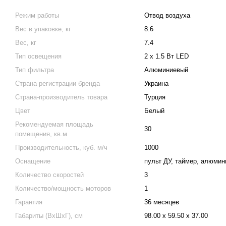
Режим работы
Отвод воздуха
Вес в упаковке, кг
8.6
Вес, кг
7.4
Тип освещения
2 х 1.5 Вт LED
Тип фильтра
Алюминиевый
Страна регистрации бренда
Украина
Страна-производитель товара
Турция
Цвет
Белый
Рекомендуемая площадь
30
помещения, кв.м
Производительность, куб. м/ч
1000
Оснащение
пульт ДУ, таймер, алюмин
Количество скоростей
3
Количество/мощность моторов
1
Гарантия
36 месяцев
Габариты (ВхШхГ), см
98.00 х 59.50 х 37.00