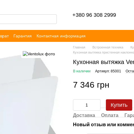
+380 96 308 2999
врат
Гарантия
Контактная информация
ор публичной оферты
Блог
Отзывы
Главная
Встроенная техника
Ку
Кухонная вытяжка пристенная наклонн
Кухонная вытяжка Ve
В наличии
Артикул: 85001
Оста
7 346 грн
Купить
Доставка
Оплата
Гар
Новый отзыв или комме