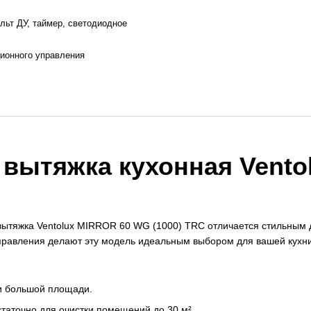
льт ДУ, таймер, светодиодное
ционного управления
 вытяжка кухонная Vent
вытяжка Ventolux MIRROR 60 WG (1000) TRC отличается стильным 
управления делают эту модель идеальным выбором для вашей кухни
и большой площади.
остаточно для очистки помещений до 30 м².