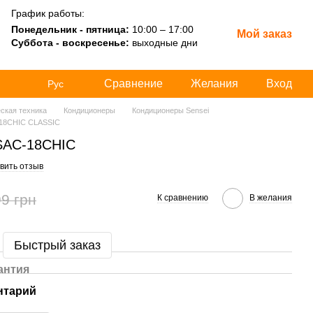
График работы:
Понедельник - пятница:
10:00 – 17:00
Мой заказ
Суббота - воскресенье:
выходные дни
Сравнение
Желания
Вход
Рус
ская техника
Кондиционеры
Кондиционеры Sensei
-18CHIC CLASSIC
 SAC-18CHIC
вить отзыв
9 грн
К сравнению
В желания
Быстрый заказ
антия
нтарий