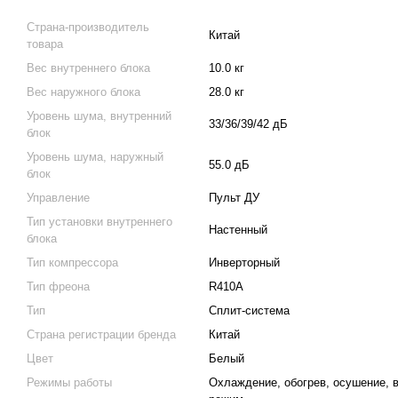
Страна-производитель
Китай
товара
Вес внутреннего блока
10.0 кг
Вес наружного блока
28.0 кг
Уровень шума, внутренний
33/36/39/42 дБ
блок
Уровень шума, наружный
55.0 дБ
блок
Управление
Пульт ДУ
Тип установки внутреннего
Настенный
блока
Тип компрессора
Инверторный
Тип фреона
R410A
Тип
Сплит-система
Страна регистрации бренда
Китай
Цвет
Белый
Режимы работы
Охлаждение, обогрев, осушение, 