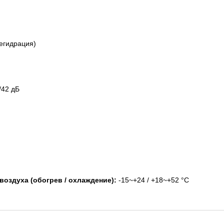
егидрация)
/42 дБ
оздуха (обогрев / охлаждение):
-15~+24 / +18~+52 °C