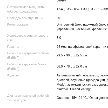
режим
Потребляемая мощность
1.54 (0.35-2.05) /1.39 (0.35-2.15) кВ
обогрев/охлаждение
Площадь помещения, м²
50
Комплектация
Внутренний блок, наружный блок, 
управления, настенное крепление
Холодопроизводительность,
5.0
кВт
Гарантия
24 месяца официальной гарантии 
Габариты внутреннего блока
29.5 х 90.8 х 22.5 см
(ВхШхГ)
Габариты наружного блока
56.0 х 78.0 х 27.0 см
(ВхШхГ)
Функции
Автоматический перезапуск, режим
дисплей, осушение (дегидрация),
Mode), автоматическая разморозка
очистки "Clean/Heating"
Диапазон наружной рабочей
Обогрев - 15~+24 °C / Охлаждени
температуры