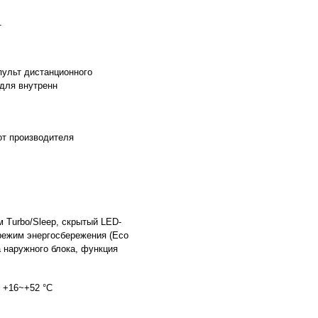
т
пульт дистанционного
 для внутренн
от производителя
 Turbo/Sleep, скрытый LED-
 режим энергосбережения (Eco
 наружного блока, функция
е +16~+52 °C