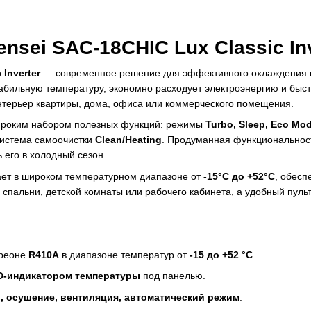
sei SAC-18CHIC Lux Classic Inv
Inverter
— современное решение для эффективного охлаждения
абильную температуру, экономно расходует электроэнергию и быс
нтерьер квартиры, дома, офиса или коммерческого помещения.
роким набором полезных функций: режимы
Turbo, Sleep, Eco Mo
система самоочистки
Clean/Heating
. Продуманная функциональнос
его в холодный сезон.
ает в широком температурном диапазоне от
-15°C до +52°C
, обесп
пальни, детской комнаты или рабочего кабинета, а удобный пульт
фреоне
R410A
в диапазоне температур от
-15 до +52 °C
.
D-индикатором температуры
под панелью.
, осушение, вентиляция, автоматический режим
.