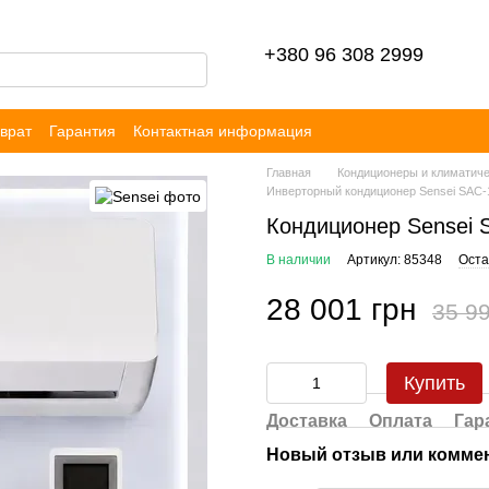
+380 96 308 2999
врат
Гарантия
Контактная информация
ор публичной оферты
Блог
Отзывы
Главная
Кондиционеры и климатиче
Инверторный кондиционер Sensei SAC
Кондиционер Sensei
В наличии
Артикул: 85348
Оста
28 001 грн
35 99
Купить
Доставка
Оплата
Гар
Новый отзыв или комме