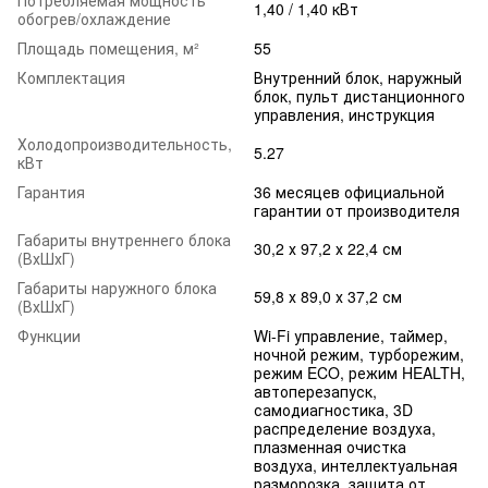
1,40 / 1,40 кВт
обогрев/охлаждение
Площадь помещения, м²
55
Комплектация
Внутренний блок, наружный
блок, пульт дистанционного
управления, инструкция
Холодопроизводительность,
5.27
кВт
Гарантия
36 месяцев официальной
гарантии от производителя
Габариты внутреннего блока
30,2 х 97,2 х 22,4 см
(ВхШхГ)
Габариты наружного блока
59,8 х 89,0 х 37,2 см
(ВхШхГ)
Функции
Wi-Fi управление, таймер,
ночной режим, турборежим,
режим ECO, режим HEALTH,
автоперезапуск,
самодиагностика, 3D
распределение воздуха,
плазменная очистка
воздуха, интеллектуальная
разморозка, защита от