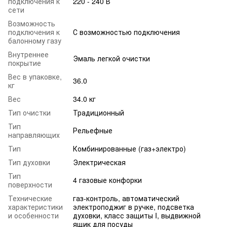
подключения к
220 - 240 В
сети
Возможность
подключения к
С возможностью подключения
балонному газу
Внутреннее
Эмаль легкой очистки
покрытие
Вес в упаковке,
36.0
кг
Вес
34.0 кг
Тип очистки
Традиционный
Тип
Рельефные
направляющих
Тип
Комбинированные (газ+электро)
Тип духовки
Электрическая
Тип
4 газовые конфорки
поверхности
Технические
газ-контроль, автоматический
характеристики
электроподжиг в ручке, подсветка
и особенности
духовки, класс защиты I, выдвижной
ящик для посуды