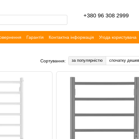
+380 96 308 2999
повернення
Гарантія
Контактна інформація
Угода користувача
уки
за популярністю
спочатку деше
Сортування: