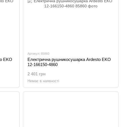
Артикул: 85860
to EKO
Електрична рушникосушарка Ardesto EKO
12-166150-4860
2 401 грн
Немає в наявності