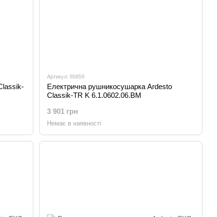
Артикул: 85859
lassik-
Електрична рушникосушарка Ardesto
Classik-TR K 6.1.0602.06.BM
3 901 грн
Немає в наявності