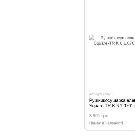
Артикул: 85873
Рушникосушарка елек
Square-TR K 6.1.0701
3 901 грн
Немає в наявності