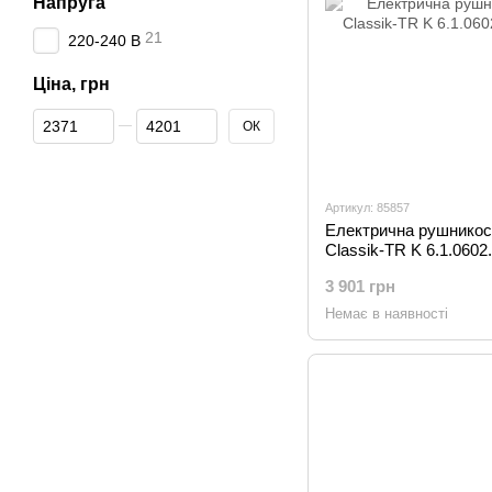
Напруга
21
220-240 В
Ціна, грн
Від Ціна, грн
До Ціна, грн
ОК
Артикул: 85857
Електрична рушникос
Classik-TR K 6.1.060
3 901 грн
Немає в наявності