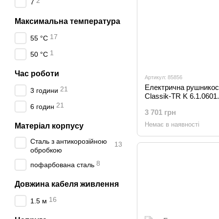
2
7
Максимальна температура
17
55 °C
1
50 °C
Час роботи
Артикул: 85856
Електрична рушникос
21
3 години
Classik-TR K 6.1.0601
21
6 годин
3 701 грн
Немає в наявності
Матеріал корпусу
Сталь з антикорозійною
13
обробкою
8
пофарбована сталь
Довжина кабеля живлення
16
1.5 м