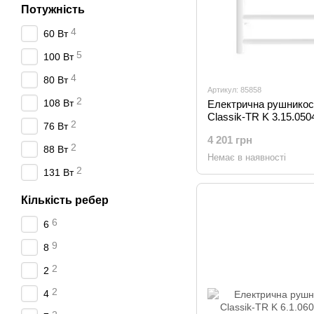
Потужність
4
60 Вт
5
100 Вт
4
80 Вт
Артикул: 85858
2
108 Вт
Електрична рушникос
Classik-TR K 3.15.05
2
76 Вт
4 201 грн
2
88 Вт
Немає в наявності
2
131 Вт
Кількість ребер
6
6
9
8
2
2
2
4