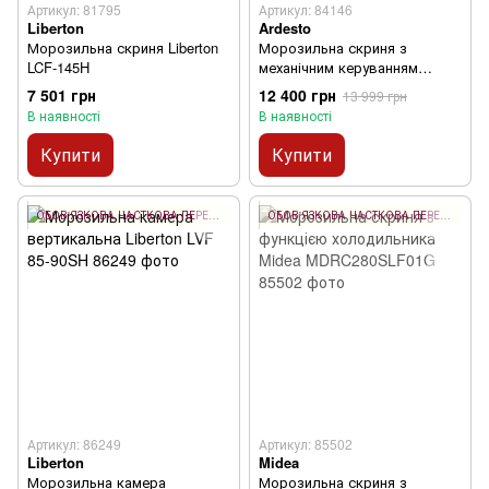
Артикул: 81795
Артикул: 84146
Liberton
Ardesto
Морозильна скриня Liberton
Морозильна скриня з
LCF-145H
механічним керуванням
Ardesto FRM-300MCH
7 501 грн
12 400 грн
13 999 грн
В наявності
В наявності
Купити
Купити
ОБОВ'ЯЗКОВА ЧАСТКОВА ПЕРЕДОПЛАТА 10%
ОБОВ'ЯЗКОВА ЧАСТКОВА ПЕРЕДОПЛАТА 10%
Артикул: 86249
Артикул: 85502
Liberton
Midea
Морозильна камера
Морозильна скриня з