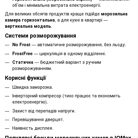
об’єм і мінімальна витрата електроенергії.
Для великих обсягів продуктів краще підійде
морозильна
камера горизонтальна
, а для кухні в квартирі —
вертикальна модель
.
Системи розморожування
No Frost
— автоматичне розморожування, без льоду.
FrostFree
— циркуляція в одному відділенні.
Статична
— бюджетний варіант з ручним
розморожуванням.
Корисні функції
Швидка заморозка.
Інверторний компресор (тихо працює та економить
електроенергію).
Захист від перепадів напруги.
Перевішування дверцят.
Наявність дисплея.
Популярні бренди морозильних камер в IQMax