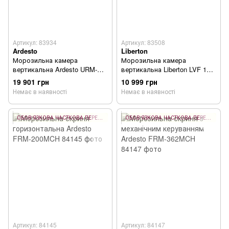
Артикул: 83934
Артикул: 83508
Ardesto
Liberton
Морозильна камера
Морозильна камера
вертикальна Ardesto URM-
вертикальна Liberton LVF 143-
N227E172
168SH
19 901 грн
10 999 грн
Немає в наявності
Немає в наявності
ОБОВ'ЯЗКОВА ЧАСТКОВА ПЕРЕДОПЛАТА 10%
ОБОВ'ЯЗКОВА ЧАСТКОВА ПЕРЕДОПЛАТА 10%
Артикул: 84145
Артикул: 84147