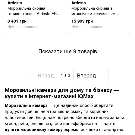
Ardesto
Ardesto
Морозильна скриня
Морозильна скриня з
горизонтальна Ardesto FRM-
механічним керуванням
200MCH
Ardesto FRM-362MCH
8 401 грн
15 999 грн
Немає в наявності
Немає в наявності
Показати ще 9 товарів
Назад
Вперед
1
з 2
Морозильні камери для дому та бізнесу —
купити в інтернет-магазині IQMax
Морозильна камера
— це надійний спосіб зберігати
продукти довше, не втрачаючи смаку та корисних
властивостей. Якщо вам потрібно зберігати великі запаси
м’яса, риби, овочів, ягід або напівфабрикатів — варто
купити морозильну камеру
окремо, оскільки стандартної