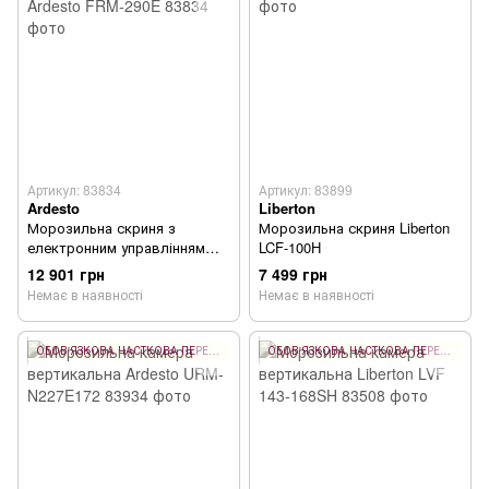
Артикул: 83834
Артикул: 83899
Ardesto
Liberton
Морозильна скриня з
Морозильна скриня Liberton
електронним управлінням
LCF-100H
Ardesto FRM-290E
12 901 грн
7 499 грн
Немає в наявності
Немає в наявності
ОБОВ'ЯЗКОВА ЧАСТКОВА ПЕРЕДОПЛАТА 10%
ОБОВ'ЯЗКОВА ЧАСТКОВА ПЕРЕДОПЛАТА 10%