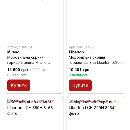
Артикул: 84154
Артикул: 81178
Milano
Liberton
Морозильна скриня
Морозильна скриня
горизонтальна Milano
горизонтальна Liberton LCF-
MCD290W
250H
11 500 грн
10 401 грн
12 999 грн
В наявності
В наявності
Купити
Купити
ОБОВ'ЯЗКОВА ЧАСТКОВА ПЕРЕДОПЛАТА 10%
ОБОВ'ЯЗКОВА ЧАСТКОВА ПЕРЕДОПЛАТА 10%