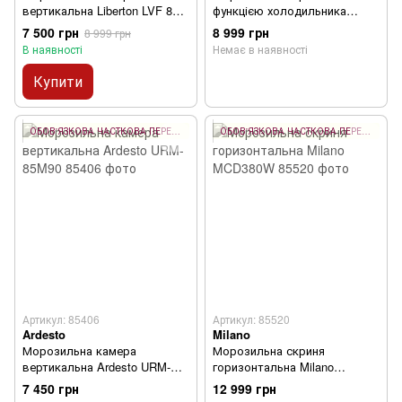
вертикальна Liberton LVF 85-
функцією холодильника
90SH
Midea MDRC280SLF01G
7 500 грн
8 999 грн
8 999 грн
В наявності
Немає в наявності
Купити
ОБОВ'ЯЗКОВА ЧАСТКОВА ПЕРЕДОПЛАТА 10%
ОБОВ'ЯЗКОВА ЧАСТКОВА ПЕРЕДОПЛАТА 10%
Артикул: 85406
Артикул: 85520
Ardesto
Milano
Морозильна камера
Морозильна скриня
вертикальна Ardesto URM-
горизонтальна Milano
85M90
MCD380W
7 450 грн
12 999 грн