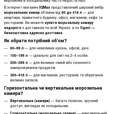
морозилки в холодильнику часто недостатньо.
В інтернет-магазині
IQMax
представлений широкий вибір
морозильних камер
об'ємом від
60 до 418 л
— для
квартири, приватного будинку, офісу, магазинів, кафе та
ресторанів. Ви можете
купити морозильну камеру
недорого
з доставкою по всій Україні, а по
Одесі —
безкоштовна адресна доставка
.
Як обрати потрібний об'єм?
60–99 л
— для невеликих кухонь, офісів, дачі.
100–199 л
— ідеально для сім’ї на 2–4 особи.
200–299 л
— для великих сімей або сезонного
заморожування продуктів.
300–418 л
— для магазинів, ресторанів та зберігання
великих запасів.
Горизонтальна чи вертикальна морозильна
камера?
Вертикальна (камери)
— багато поличок, зручний
доступ, виглядає як холодильник.
Горизонтальна (морозильна скриня)
— максимальний