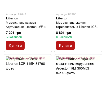
Артикул: 82644
Артикул: 83900
Liberton
Liberton
Морозильна камера
Морозильна скриня
вертикальна Liberton LVF 85-
горизонтальна Liberton LCF-
90H
200H
7 201 грн
8 801 грн
В наявності
В наявності
Купити
Купити
ОБОВ'ЯЗКОВА ЧАСТКОВА ПЕРЕДОПЛАТА 10%
ОБОВ'ЯЗКОВА ЧАСТКОВА ПЕРЕДОПЛАТА 10%