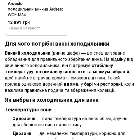
Ardesto
Холодильник винний Ardesto
WCF-M34
12 991 грн
Немає в наявності
Для чого потрібні винні холодильники
Винний холодильник
(винна шафа) — це спеціалізоване
обладнання для правильного зберігання вина. На відміну від
звичайного холодильника, він підтримує
стабільну
температуру
,
оптимальну вологість
та
мінімум вібрацій
,
щоб напій не втрачав аромат і смакові відтінки. Такий
прилад однаково доречний
вдома
, у
барі
чи
ресторані
, коли
важлива правильна подача та збереження колекції.
Як вибрати холодильник для вина
Температурні зони
Однозонні
— одна температура на весь об’єм, зручно
для зберігання вина одного типу.
Двозонні
— дві незалежні температури, корисно для