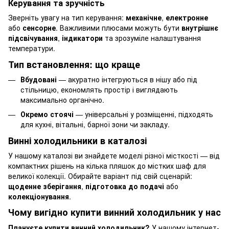
Керування та зручність
Зверніть увагу на тип керування:
механічне
,
електронне
або
сенсорне
. Важливими плюсами можуть бути
внутрішнє
підсвічування
,
індикатори
та зрозуміле налаштування
температури.
Тип встановлення: що краще
Вбудовані
— акуратно інтегруються в нішу або під
стільницю, економлять простір і виглядають
максимально органічно.
Окремо стоячі
— універсальні у розміщенні, підходять
для кухні, вітальні, барної зони чи закладу.
Винні холодильники в каталозі
У нашому каталозі ви знайдете моделі різної місткості — від
компактних рішень на кілька пляшок до містких шаф для
великої колекції. Обирайте варіант під свій сценарій:
щоденне зберігання
,
підготовка до подачі
або
колекціонування
.
Чому вигідно купити винний холодильник у нас
Плануєте купити винний холодильник?
У нашому інтернет-