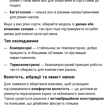
різних стилів вина або для зберігання й підготовки до
подачі.
Багатозонні
— кілька зон із різними налаштуваннями
для різних напоїв.
Якщо у вас різні сорти, обирайте модель із
двома або
кількома зонами
— так простіше підтримувати потрібні
умови для кожної категорії вина.
Тип охолодження
Компресорні
— стабільніші за температурою, добре
працюють із більшими об’ємами та при вищих
навантаженнях.
Термоелектричні
— безкомпресорний принцип роботи,
часто обирають для компактних рішень.
Вологість, вібрації та захист напою
Для тривалого зберігання важливо, щоб усередині
підтримувалася
комфортна вологість
— це допомагає
уникнути пересихання корка та небажаного окислення.
Також цінуються рішення з
антивібраційною конструкцією
та полицями, що дбайливо фіксують пляшки.