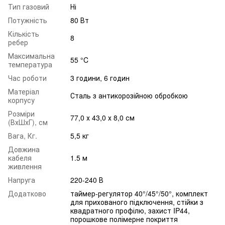
Тип газовий
Ні
Потужність
80 Вт
Кількість
8
ребер
Максимальна
55 °C
температура
Час роботи
3 години, 6 годин
Матеріал
Сталь з антикорозійною обробкою
корпусу
Розміри
77,0 х 43,0 х 8,0 см
(ВхШхГ), см
Вага, Кг.
5,5 кг
Довжина
кабеля
1.5 м
живлення
Напруга
220-240 В
Додатково
таймер-регулятор 40°/45°/50°, комплект
для прихованого підключення, стійки з
квадратного профілю, захист IP44,
порошкове полімерне покриття