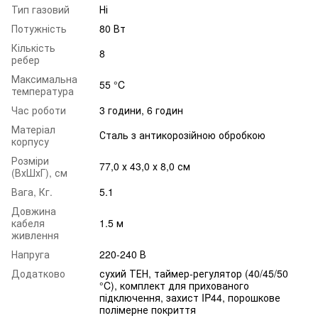
Тип газовий
Ні
Потужність
80 Вт
Кількість
8
ребер
Максимальна
55 °C
температура
Час роботи
3 години, 6 годин
Матеріал
Сталь з антикорозійною обробкою
корпусу
Розміри
77,0 х 43,0 х 8,0 см
(ВхШхГ), см
Вага, Кг.
5.1
Довжина
кабеля
1.5 м
живлення
Напруга
220-240 В
Додатково
сухий ТЕН, таймер-регулятор (40/45/50
°C), комплект для прихованого
підключення, захист IP44, порошкове
полімерне покриття