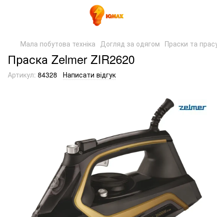
Мала побутова техніка
Догляд за одягом
Праски та прас
Праска Zelmer ZIR2620
Артикул:
84328
Написати відгук