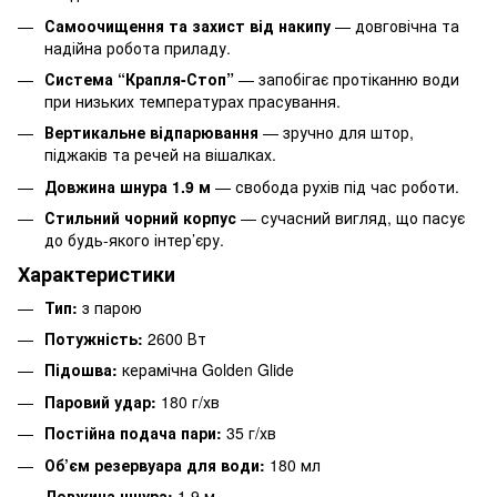
Самоочищення та захист від накипу
— довговічна та
надійна робота приладу.
Система “Крапля-Стоп”
— запобігає протіканню води
при низьких температурах прасування.
Вертикальне відпарювання
— зручно для штор,
піджаків та речей на вішалках.
Довжина шнура 1.9 м
— свобода рухів під час роботи.
Стильний чорний корпус
— сучасний вигляд, що пасує
до будь-якого інтер’єру.
Характеристики
Тип:
з парою
Потужність:
2600 Вт
Підошва:
керамічна Golden Glide
Паровий удар:
180 г/хв
Постійна подача пари:
35 г/хв
Об’єм резервуара для води:
180 мл
Довжина шнура:
1.9 м