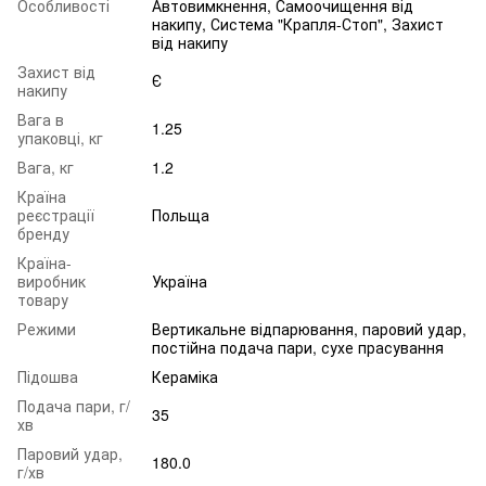
Особливості
Автовимкнення, Самоочищення від
накипу, Система "Крапля-Стоп", Захист
від накипу
Захист від
Є
накипу
Вага в
1.25
упаковці, кг
Вага, кг
1.2
Країна
реєстрації
Польща
бренду
Країна-
виробник
Україна
товару
Режими
Вертикальне відпарювання, паровий удар,
постійна подача пари, сухе прасування
Підошва
Кераміка
Подача пари, г/
35
хв
Паровий удар,
180.0
г/хв