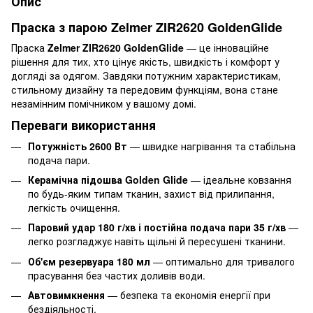
Опис
Праска з парою Zelmer ZIR2620 GoldenGlide
Праска
Zelmer ZIR2620 GoldenGlide
— це інноваційне
рішення для тих, хто цінує якість, швидкість і комфорт у
догляді за одягом. Завдяки потужним характеристикам,
стильному дизайну та передовим функціям, вона стане
незамінним помічником у вашому домі.
Переваги використання
Потужність 2600 Вт
— швидке нагрівання та стабільна
подача пари.
Керамічна підошва Golden Glide
— ідеальне ковзання
по будь-яким типам тканин, захист від прилипання,
легкість очищення.
Паровий удар 180 г/хв і постійна подача пари 35 г/хв
—
легко розгладжує навіть щільні й пересушені тканини.
Об'єм резервуара 180 мл
— оптимально для тривалого
прасування без частих доливів води.
Автовимкнення
— безпека та економія енергії при
бездіяльності.