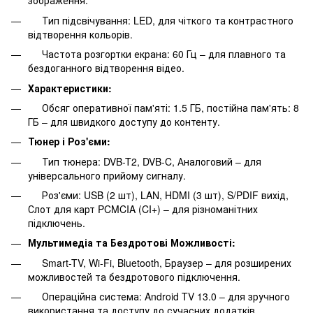
зображення.
Тип підсвічування: LED, для чіткого та контрастного
відтворення кольорів.
Частота розгортки екрана: 60 Гц – для плавного та
бездоганного відтворення відео.
Характеристики:
Обсяг оперативної пам'яті: 1.5 ГБ, постійна пам'ять: 8
ГБ – для швидкого доступу до контенту.
Тюнер і Роз'єми:
Тип тюнера: DVB-T2, DVB-C, Аналоговий – для
універсального прийому сигналу.
Роз'єми: USB (2 шт), LAN, HDMI (3 шт), S/PDIF вихід,
Слот для карт PCMCIA (CI+) – для різноманітних
підключень.
Мультимедіа та Бездротові Можливості:
Smart-TV, Wi-Fi, Bluetooth, Браузер – для розширених
можливостей та бездротового підключення.
Операційна система: Android TV 13.0 – для зручного
використання та доступу до сучасних додатків.