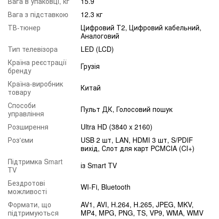
Вага в упаковці, кг
15.9
Вага з підставкою
12.3 кг
ТВ-тюнер
Цифровий Т2, Цифровий кабельний,
Аналоговий
Тип телевізора
LED (LCD)
Країна реєстрації
Грузія
бренду
Країна-виробник
Китай
товару
Способи
Пульт ДК, Голосовий пошук
управління
Розширення
Ultra HD (3840 x 2160)
Роз'єми
USB 2 шт, LAN, HDMI 3 шт, S/PDIF
вихід, Слот для карт PCMCIA (CI+)
Підтримка Smart
із Smart TV
TV
Бездротові
WI-Fi, Bluetooth
можливості
Формати, що
AV1, AVI, H.264, H.265, JPEG, MKV,
підтримуються
MP4, MPG, PNG, TS, VP9, WMA, WMV