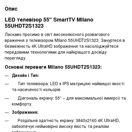
Опис
LED телевізор 55" SmartTV Milano
55UHDT2S1323
Ласкаво просимо в світ високоякісного розвагового
враження з телевізором Milano 55UHDT2S1323. Зануртеся в
безмежність 4K UltraHD зображення та насолоджуйтеся
передовими технологіями для найкращого досвіду
перегляду.
Основні переваги Milano 55UHDT2S1323:
Дизайн і Тип:
Тип телевізора: LED з IPS матрицею найвищої якості
та насиченості кольорів
Діагональ екрану: 55'' – для максимальної іммерсії та
комфорту.
Зображення:
Роздільна здатність екрану: 3840x2160 4К UltraHD,
забезпечує неймовірно високу якість та реалізм