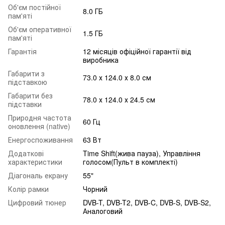
Об'єм постійної
8.0 ГБ
пам'яті
Об'єм оперативної
1.5 ГБ
пам'яті
Гарантія
12 місяців офіційної гарантії від
виробника
Габарити з
73.0 х 124.0 х 8.0 см
підставкою
Габарити без
78.0 х 124.0 х 24.5 см
підставки
Природня частота
60 Гц
оновлення (native)
Енергоспоживання
63 Вт
Додаткові
Time Shift(жива пауза), Управління
характеристики
голосом(Пульт в комплекті)
Діагональ екрану
55"
Колір рамки
Чорний
Цифровий тюнер
DVB-T, DVB-T2, DVB-C, DVB-S, DVB-S2,
Аналоговий