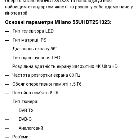
Оберіть Milano 55UHDT2S1323 та насолоджуйтеся
найвищим стандартом якості та розваг у себе вдома наче у
кінотеатрі!
Основні параметри Milano 55UHDT2S1323:
Тип телевізора LED
Тип матриці IPS
Діагональ екрану 55''
Тип підсвічування LED
Роздільна здатність екрану 3840x2160 4К UltraHD
Частота розгортки екрана 60 Гц
Обсяг оперативної пам’яті 1.5 Гб
Постійна пам'ять 8 Гб
Тип тюнера:
DVB-T2
DVB-C
Аналоговий
Роз'єми: