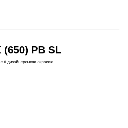
 (650) PB SL
не її дизайнерською окрасою.