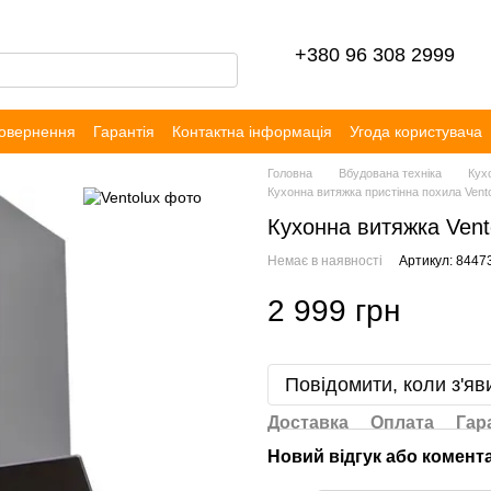
+380 96 308 2999
повернення
Гарантія
Контактна інформація
Угода користувача
уки
Головна
Вбудована техніка
Кух
Кухонна витяжка пристінна похила Vento
Кухонна витяжка Vent
Немає в наявності
Артикул: 8447
2 999 грн
Повідомити, коли з'яв
Доставка
Оплата
Гар
Новий відгук або комент