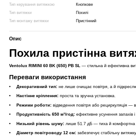
Тип керування витяжкою
Кнопкове
Тип витяжки
Похилі
Тип монтажу витяжки
Пристінний
Опис
Похила пристінна витяж
Ventolux RIMINI 60 BK (650) PB SL
— стильна й ефективна витя
Переваги використання
Декоративний тип:
не лише очищає повітря, а й підкреслює
Настінне кріплення:
проста та зручна установка.
Режими роботи:
відведення повітря або рециркуляція — в
Продуктивність 650 м³/год:
ефективне усунення запахів і
Низький рівень шуму:
лише 51.7 дБ — тиха й комфортна 
Діаметр повітроводу 12 см:
забезпечує стабільну витяжку