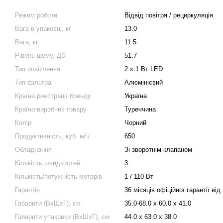
Режим роботи
Відвід повітря / рециркуляція
Вага в упаковці, кг
13.0
Вага, кг
11.5
Рівень шуму, Дб
51.7
Тип освітлення
2 х 1 Вт LED
Тип фільтра
Алюмінієвий
Країна реєстрації бренду
Україна
Країна-виробник товару
Туреччина
Колір
Чорний
Продуктивність, куб. м/ч
650
Обладнання
Зі зворотнім клапаном
Кількість швидкостей
3
Кількість/потужність моторів
1 / 110 Вт
Гарантія
36 місяців офіційної гарантії ві
Габарити (ВхШхГ), см
35.0-68.0 х 60.0 х 41.0
Габарити упаковки (ВхШхГ), см
44.0 х 63.0 х 38.0