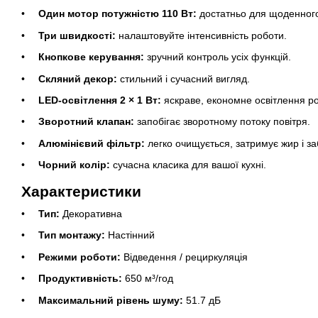
Один мотор потужністю 110 Вт:
достатньо для щоденного
Три швидкості:
налаштовуйте інтенсивність роботи.
Кнопкове керування:
зручний контроль усіх функцій.
Скляний декор:
стильний і сучасний вигляд.
LED-освітлення 2 × 1 Вт:
яскраве, економне освітлення ро
Зворотний клапан:
запобігає зворотному потоку повітря.
Алюмінієвий фільтр:
легко очищується, затримує жир і з
Чорний колір:
сучасна класика для вашої кухні.
Характеристики
Тип:
Декоративна
Тип монтажу:
Настінний
Режими роботи:
Відведення / рециркуляція
Продуктивність:
650 м³/год
Максимальний рівень шуму:
51.7 дБ