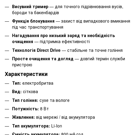
Висувний тример
— для точного підрівнювання вусів,
бороди та бакенбардів
Функція блокування
— захист від випадкового вмикання
під час транспортування
Нагадування про низький заряд та необхідність
очищення
— підтримка ефективності
Технологія Direct Drive
— стабільне та точне гоління
Просте очищення та догляд
— довгий термін служби
пристрою
Характеристики
Тип:
електробритва
Вид:
сіткова
Тип гоління:
сухе та вологе
Потужність:
8 Вт
Живлення:
від мережі / від акумулятора
Тип акумулятора:
Li-Ion
Ємність акумулятора:
800 мА·год