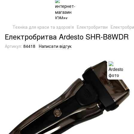
Техніка для краси та здоров'я
Електробритви
Електробри
Електробритва Ardesto SHR-B8WDR
Артикул:
84418
Написати відгук