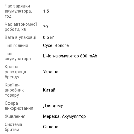
Час зарядки
акумулятора,
1.5
год
Час автономної
70
роботи, хв
Вага в упаковці
0.5 кг
Тип гоління
Сухе, Вологе
Тип
Li-Ion-акумулятор 800 mAh
акумулятора
Країна
реєстрації
Україна
бренду
Країна-
виробник
Китай
товару
Сфера
Для дому
використання
Живлення
Мережа, Акумулятор
Система
Сіткова
бритви