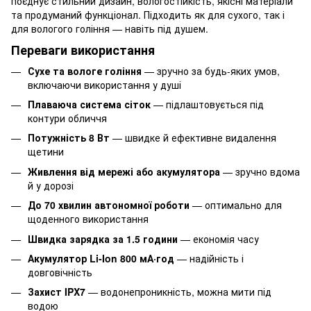
поєднує стильний дизайн, вологостійкість, якісні матеріали
та продуманий функціонал. Підходить як для сухого, так і
для вологого гоління — навіть під душем.
Переваги використання
Сухе та вологе гоління
— зручно за будь-яких умов,
включаючи використання у душі
Плаваюча система сіток
— підлаштовується під
контури обличчя
Потужність 8 Вт
— швидке й ефективне видалення
щетини
Живлення від мережі або акумулятора
— зручно вдома
й у дорозі
До 70 хвилин автономної роботи
— оптимально для
щоденного використання
Швидка зарядка за 1.5 години
— економія часу
Акумулятор Li-Ion 800 мА·год
— надійність і
довговічність
Захист IPX7
— водонепроникність, можна мити під
водою