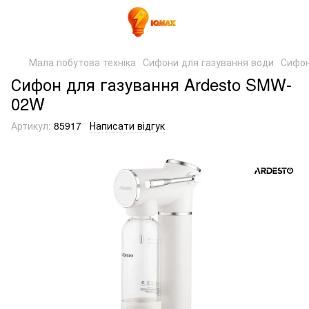
Мала побутова техніка
Сифони для газування води
Сифон
Сифон для газування Ardesto SMW-
02W
Артикул:
85917
Написати відгук