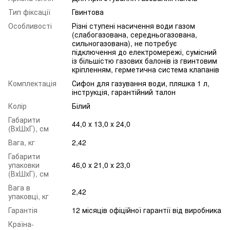
Тип фіксації
Гвинтова
Особливості
Різні ступені насичення води газом
(слабогазована, середньогазована,
сильногазована), не потребує
підключення до електромережі, сумісний
із більшістю газових балонів із гвинтовим
кріпленням, герметична система клапанів
Комплектація
Сифон для газування води, пляшка 1 л,
інструкція, гарантійний талон
Колір
Білий
Габарити
44,0 х 13,0 х 24,0
(ВхШхГ), см
Вага, кг
2,42
Габарити
упаковки
46,0 х 21,0 х 23,0
(ВхШхГ), см
Вага в
2,42
упаковці, кг
Гарантія
12 місяців офіційної гарантії від виробника
Країна-