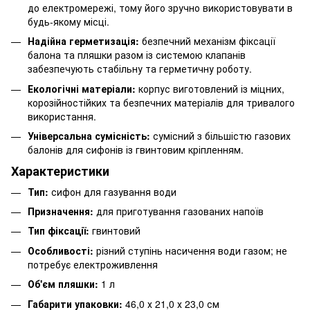
до електромережі, тому його зручно використовувати в
будь-якому місці.
Надійна герметизація:
безпечний механізм фіксації
балона та пляшки разом із системою клапанів
забезпечують стабільну та герметичну роботу.
Екологічні матеріали:
корпус виготовлений із міцних,
корозійностійких та безпечних матеріалів для тривалого
використання.
Універсальна сумісність:
сумісний з більшістю газових
балонів для сифонів із гвинтовим кріпленням.
Характеристики
Тип:
сифон для газування води
Призначення:
для приготування газованих напоїв
Тип фіксації:
гвинтовий
Особливості:
різний ступінь насичення води газом; не
потребує електроживлення
Об'єм пляшки:
1 л
Габарити упаковки:
46,0 х 21,0 х 23,0 см