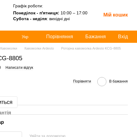
Графік роботи:
Понеділок - п'ятниця:
10:00 – 17:00
Мій кошик
Субота - неділя
: вихідні дні
Порівняння
Бажання
Вхід
Укр
Кавомолки
Кавомолки Ardesto
Роторна кавомолка Ardesto KCG-8805
CG-8805
0
Написати відгук
Порівняти
В бажання
иться
антія
ар
Увійти за допомогою