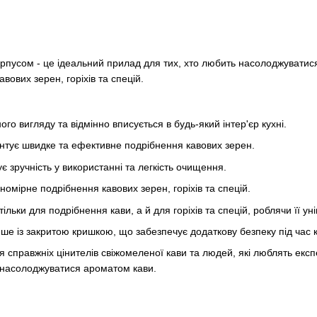
орпусом - це ідеальний прилад для тих, хто любить насолоджувати
ових зерен, горіхів та спецій.
 вигляду та відмінно вписується в будь-який інтер'єр кухні.
нтує швидке та ефективне подрібнення кавових зерен.
зручність у використанні та легкість очищення.
омірне подрібнення кавових зерен, горіхів та спецій.
ки для подрібнення кави, а й для горіхів та спецій, роблячи її ун
 із закритою кришкою, що забезпечує додаткову безпеку під час 
правжніх цінителів свіжомеленої кави та людей, які люблять експе
а насолоджуватися ароматом кави.