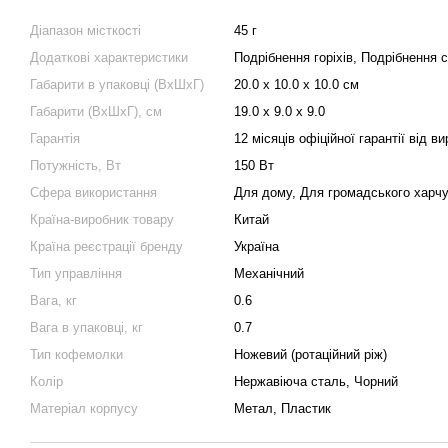
Діапазон місткості
45 г
Додаткові характеристики
Подрібнення горіхів, Подрібнення с
Габарити в упаковці (ВхШхГ)
20.0 x 10.0 x 10.0 см
Габарити (ВхШхГ), см
19.0 x 9.0 x 9.0
Гарантія
12 місяців офіційної гарантії від в
Потужність, Вт
150 Вт
Сфера використання
Для дому, Для громадського харчу
Країна-виробник товару
Китай
Країна реєстрації бренду
Україна
Тип управління
Механічний
Вага, кг
0.6
Вага в упаковці, кг
0.7
Тип кофемолки
Ножевий (ротаційний ріж)
Колір
Нержавіюча сталь, Чорний
Матеріал корпусу
Метал, Пластик