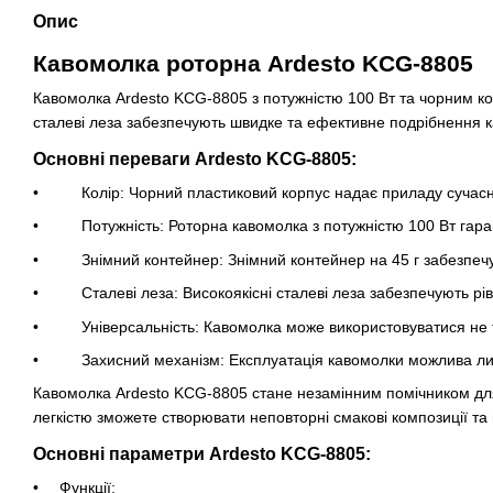
Опис
Кавомолка роторна Ardesto KCG-8805
Кавомолка Ardesto KCG-8805 з потужністю 100 Вт та чорним к
сталеві леза забезпечують швидке та ефективне подрібнення кав
Основні переваги Ardesto KCG-8805:
Колір: Чорний пластиковий корпус надає приладу сучасного
Потужність: Роторна кавомолка з потужністю 100 Вт гара
Знімний контейнер: Знімний контейнер на 45 г забезпечує 
Сталеві леза: Високоякісні сталеві леза забезпечують рівн
Універсальність: Кавомолка може використовуватися не тіль
Захисний механізм: Експлуатація кавомолки можлива лише
Кавомолка Ardesto KCG-8805 стане незамінним помічником для с
легкістю зможете створювати неповторні смакові композиції т
Основні параметри Ardesto KCG-8805:
Функції: