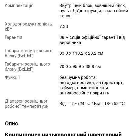
Комплектація
Внутрішній блок, зовнішній блок,
пульт ДУ,інструкція, гарантійний
талон
Холодопродуктивність,
7.33
кВт
Гарантія
36 місяців офіційної гарантії від
виробника
Габарити внутрішнього
33.0 х 113.2 х 23.2 см
блоку (ВхШхГ)
Габарити зовнішнього
70.0 х 95.9 х 38.8 см
блоку (ВхШхГ)
Функції
безшумна робота,
автодіагностика, авторестарт,
таймер, самоочищення,
антикорозійне покриття
Діапазон зовнішньої
Від - 15~+24 °C / Від +18~+52 °C
робочої температури
Опис
Кондиціонер низьковольтний інверторний