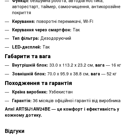
Функції:
безшумна робота, автодіагностика,
авторестарт, таймер, самоочищення, антикорозійне
покриття
Керування:
поворотні перемикачі, Wi-Fi
Керування через смартфон:
Так
Тип фільтра:
Дезодоруючий
LED-дисплей:
Так
Габарити та вага
Внутрішній блок:
33.0 х 113.2 х 23.2 см,
вага
— 16 кг
Зовнішній блок:
70.0 х 95.9 х 38.8 см,
вага
— 52 кг
Походження та гарантія
Країна виробник:
Узбекистан
Гарантія:
36 місяців офіційної гарантії від виробника
Artel ARTSIJ1AW24BE — це комфорт і ефективність у
кожному дотику.
Відгуки