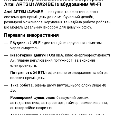
Artel ARTSIJ1AW24BE із вбудованим Wi-Fi
Artel ARTSIJ1AW24BE
— потужна та ефективна спліт-
система для приміщень до 65 м². Сучасний дизайн,
розширені можливості керування та надійна робота роблять
цю модель ідеальним вибором для дому чи офісу.
Переваги використання
Вбудований Wi-Fi:
дистанційне керування кліматом
через смартфон.
Інверторний двигун TOSHIBA:
клас енергоефективності
A+, плавне регулювання потужності та економія
електроенергії.
Потужність 24 BTU:
ефективне охолодження та обігрів
великих приміщень.
Тиха робота:
рівень шуму внутрішнього блоку лише 48
дБ.
Розширений функціонал:
безшумний режим,
автодіагностика, авторестарт, таймер, самоочищення,
антикорозійне покриття.
Температурний діапазон роботи:
від -15°C до +52°C.