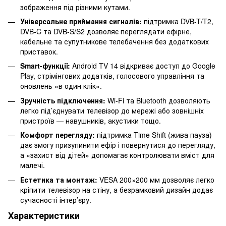
зображення під різними кутами.
Універсальне приймання сигналів:
підтримка DVB-T/T2,
DVB-C та DVB-S/S2 дозволяє переглядати ефірне,
кабельне та супутникове телебачення без додаткових
приставок.
Smart-функції:
Android TV 14 відкриває доступ до Google
Play, стрімінгових додатків, голосового управління та
оновлень «в один клік».
Зручність підключення:
Wi-Fi та Bluetooth дозволяють
легко під’єднувати телевізор до мережі або зовнішніх
пристроїв — навушників, акустики тощо.
Комфорт перегляду:
підтримка Time Shift (жива пауза)
дає змогу призупинити ефір і повернутися до перегляду,
а «захист від дітей» допомагає контролювати вміст для
малечі.
Естетика та монтаж:
VESA 200×200 мм дозволяє легко
кріпити телевізор на стіну, а безрамковий дизайн додає
сучасності інтер’єру.
Характеристики