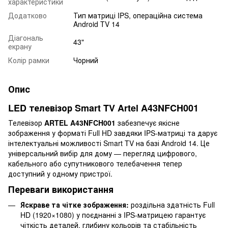
характеристики
Додатково
Тип матриці IPS, операційна система
Android TV 14
Діагональ
43"
екрану
Колір рамки
Чорний
Опис
LED телевізор Smart TV Artel A43NFCH001
Телевізор
ARTEL A43NFCH001
забезпечує якісне
зображення у форматі Full HD завдяки IPS-матриці та дарує
інтелектуальні можливості Smart TV на базі Android 14. Це
універсальний вибір для дому — перегляд цифрового,
кабельного або супутникового телебачення тепер
доступний у одному пристрої.
Переваги використання
Яскраве та чітке зображення:
роздільна здатність Full
HD (1920×1080) у поєднанні з IPS-матрицею гарантує
чіткість деталей, глибину кольорів та стабільність