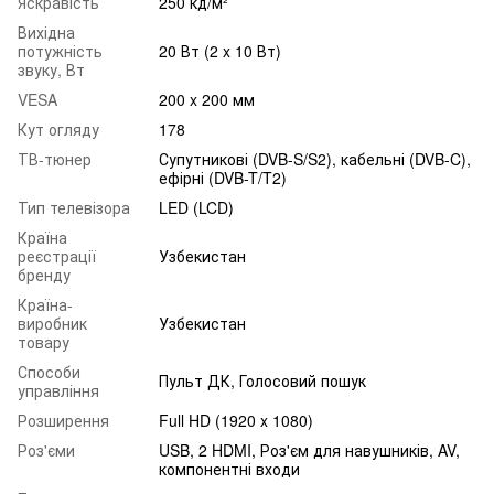
Яскравість
250 кд/м²
Вихідна
потужність
20 Вт (2 x 10 Вт)
звуку, Вт
VESA
200 x 200 мм
Кут огляду
178
ТВ-тюнер
Супутникові (DVB-S/S2), кабельні (DVB-C),
ефірні (DVB-T/T2)
Тип телевізора
LED (LCD)
Країна
реєстрації
Узбекистан
бренду
Країна-
виробник
Узбекистан
товару
Способи
Пульт ДК, Голосовий пошук
управління
Розширення
Full HD (1920 x 1080)
Роз'єми
USB, 2 HDMI, Роз'єм для навушників, AV,
компонентні входи