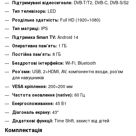
Підтримувані відеосигнали:
DVB-T/T2, DVB-C, DVB-S/S2
Тип телевізора:
LED
Роздільна здатність:
Full HD (1920×1080)
Тип матриці:
IPS
Підтримка Smart TV:
Android 14
Оперативна пам’ять:
1 ГБ
Постійна пам’ять:
8 ГБ
Бездротові інтерфейси:
Wi-Fi, Bluetooth
Роз’єми:
USB, 2×HDMI, AV, компонентні входи, роз’єм
для навушників
VESA кріплення:
200×200 мм
Частота оновлення (native):
60 Гц
Енергоспоживання:
45 Вт
Діагональ екрану:
43"
Додаткові функції:
Time Shift, захист від дітей
Комплектація