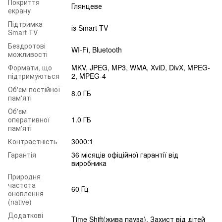
Покриття
Глянцеве
екрану
Підтримка
із Smart TV
Smart TV
Бездротові
WI-Fi, Bluetooth
можливості
Формати, що
MKV, JPEG, MP3, WMA, XviD, DivX, MPEG-
підтримуються
2, MPEG-4
Об'єм постійної
8.0 ГБ
пам'яті
Об'єм
оперативної
1.0 ГБ
пам'яті
Контрастність
3000:1
Гарантія
36 місяців офіційної гарантії від
виробника
Природня
частота
60 Гц
оновлення
(native)
Додаткові
Time Shift(жива пауза). Захист від дітей