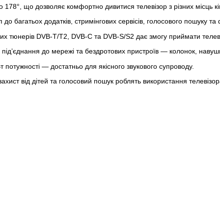
о 178°, що дозволяє комфортно дивитися телевізор з різних місць к
 до багатьох додатків, стримінгових сервісів, голосового пошуку т
х тюнерів DVB-T/T2, DVB-C та DVB-S/S2 дає змогу приймати телеві
е під’єднання до мережі та бездротових пристроїв — колонок, навуш
т потужності — достатньо для якісного звукового супроводу.
, захист від дітей та голосовий пошук роблять використання телевіз