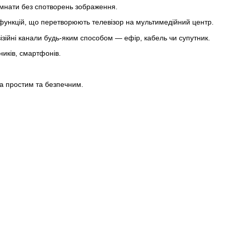
імнати без спотворень зображення.
а функцій, що перетворюють телевізор на мультимедійний центр.
зійні канали будь-яким способом — ефір, кабель чи супутник.
ників, смартфонів.
ора простим та безпечним.