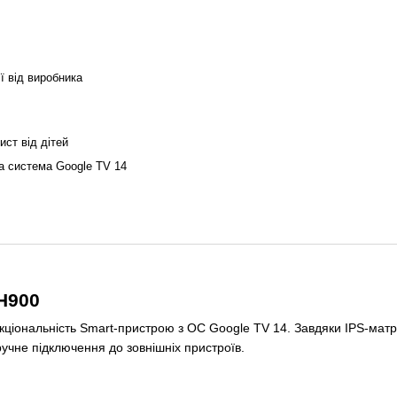
ії від виробника
ист від дітей
на система Google TV 14
H900
ціональність Smart-пристрою з ОС Google TV 14. Завдяки IPS-матри
ручне підключення до зовнішніх пристроїв.