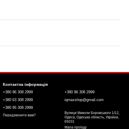
Контактна інформація
+380 96 308 2999
+380 96 308 2999
+380 63 308 2999
iqmaxshop@gmail.com
+380 95 308 2999
Вулиця Миколи Боровського 1/12,
Передзвонити вам?
Одеса, Одеська область, Україна,
65031
Мапа проїзду