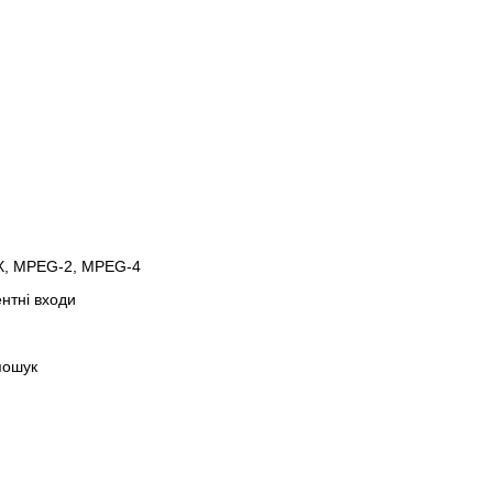
X, MPEG-2, MPEG-4
нтні входи
 пошук