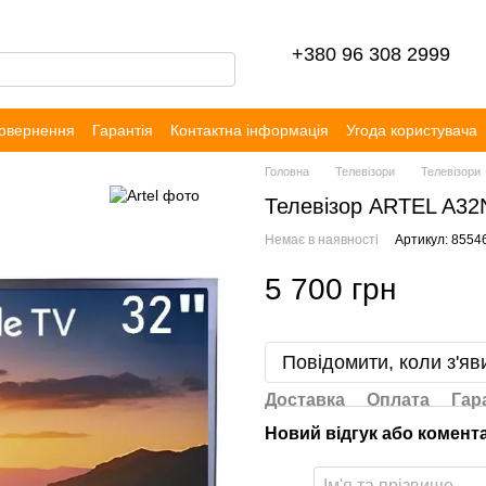
+380 96 308 2999
повернення
Гарантія
Контактна інформація
Угода користувача
уки
Головна
Телевізори
Телевізори
Телевізор ARTEL A3
Немає в наявності
Артикул: 8554
5 700 грн
Повідомити, коли з'яв
Доставка
Оплата
Гар
Новий відгук або комент