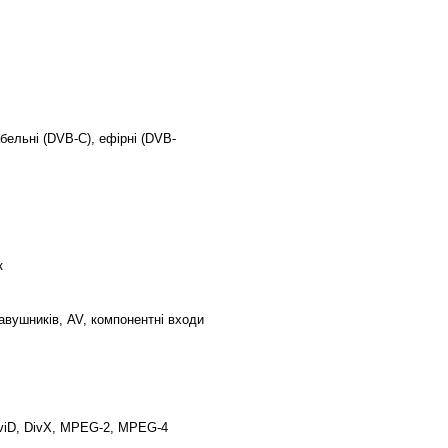
бельні (DVB-C), ефірні (DVB-
к
авушників, AV, компонентні входи
iD, DivX, MPEG-2, MPEG-4