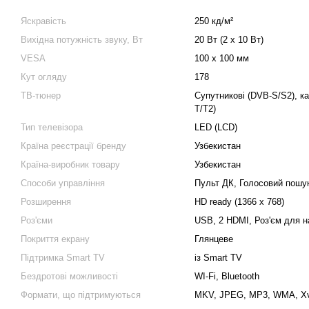
Яскравість
250 кд/м²
Вихідна потужність звуку, Вт
20 Вт (2 x 10 Вт)
VESA
100 x 100 мм
Кут огляду
178
ТВ-тюнер
Супутникові (DVB-S/S2), ка
T/T2)
Тип телевізора
LED (LCD)
Країна реєстрації бренду
Узбекистан
Країна-виробник товару
Узбекистан
Способи управління
Пульт ДК, Голосовий пошу
Розширення
HD ready (1366 x 768)
Роз'єми
USB, 2 HDMI, Роз'єм для н
Покриття екрану
Глянцеве
Підтримка Smart TV
із Smart TV
Бездротові можливості
WI-Fi, Bluetooth
Формати, що підтримуються
MKV, JPEG, MP3, WMA, Xv