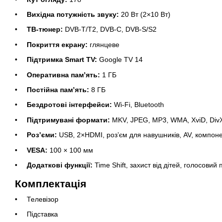
Вихідна потужність звуку:
20 Вт (2×10 Вт)
ТВ-тюнер:
DVB-T/T2, DVB-C, DVB-S/S2
Покриття екрану:
глянцеве
Підтримка Smart TV:
Google TV 14
Оперативна пам’ять:
1 ГБ
Постійна пам’ять:
8 ГБ
Бездротові інтерфейси:
Wi-Fi, Bluetooth
Підтримувані формати:
MKV, JPEG, MP3, WMA, XviD, Div
Роз’єми:
USB, 2×HDMI, роз’єм для навушників, AV, компоне
VESA:
100 × 100 мм
Додаткові функції:
Time Shift, захист від дітей, голосовий
Комплектація
Телевізор
Підставка