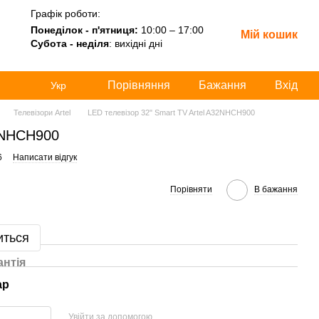
Графік роботи:
Понеділок - п'ятниця:
10:00 – 17:00
Мій кошик
Субота - неділя
: вихідні дні
Порівняння
Бажання
Вхід
Укр
Телевізори Artel
LED телевізор 32" Smart TV Artel A32NHCH900
2NHCH900
6
Написати відгук
Порівняти
В бажання
иться
антія
ар
Увійти за допомогою