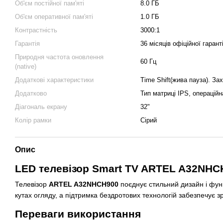
Об'єм постійної пам'яті
8.0 ГБ
Об'єм оперативної пам'яті
1.0 ГБ
Контрастність
3000:1
Гарантія
36 місяців офіційної гарант
Природня частота оновлення
60 Гц
(native)
Додаткові характеристики
Time Shift(жива пауза). Зах
Додатково
Тип матриці IPS, операцій
Діагональ екрану
32"
Колір рамки
Сірий
Опис
LED телевізор Smart TV ARTEL A32NHC
Телевізор
ARTEL A32NHCH900
поєднує стильний дизайн і функ
кутах огляду, а підтримка бездротових технологій забезпечує з
Переваги використання