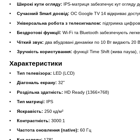
Широкі кути огляду:
IPS-матриця забезпечує кут огляду д
Сучасний Smart досвід:
ОС Google TV 14 відкриває доступ
Універсальна робота з телесигналом:
підтримка цифрови
Бездротові функції:
Wi-Fi та Bluetooth забезпечують легк
Чіткий звук:
два вбудовані динаміки по 10 Вт видають 20 В
Зручність користування:
функції Time Shift (жива пауза)
Характеристики
Тип телевізора:
LED (LCD)
Діагональ екрану:
32"
Роздільна здатність:
HD Ready (1366×768)
Тип матриці:
IPS
Яскравість:
250 кд/м²
Контрастність:
3000:1
Частота оновлення (native):
60 Гц
Кут огляду:
178°