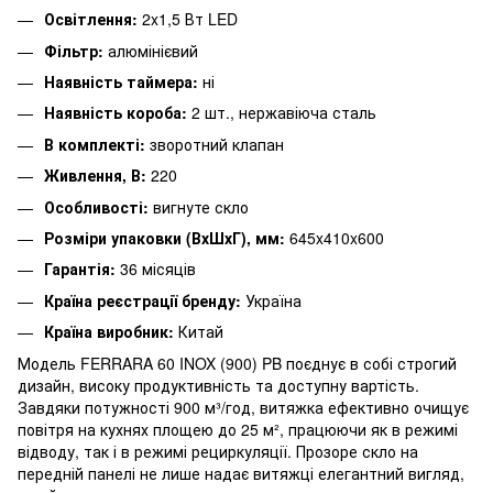
Освітлення:
2x1,5 Вт LED
Фільтр:
алюмінієвий
Наявність таймера:
ні
Наявність короба:
2 шт., нержавіюча сталь
В комплекті:
зворотний клапан
Живлення, В:
220
Особливості:
вигнуте скло
Розміри упаковки (ВхШхГ), мм:
645x410x600
Гарантія:
36 місяців
Країна реєстрації бренду:
Україна
Країна виробник:
Китай
Модель FERRARA 60 INOX (900) PB поєднує в собі строгий
дизайн, високу продуктивність та доступну вартість.
Завдяки потужності 900 м³/год, витяжка ефективно очищує
повітря на кухнях площею до 25 м², працюючи як в режимі
відводу, так і в режимі рециркуляції. Прозоре скло на
передній панелі не лише надає витяжці елегантний вигляд,