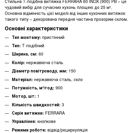
Стильна Т-подібна витяжка FERRARA 60 INOX (900) PB – це
чудовий вибір для сучасних кухонь площею до 25 м².
Основна відмінність цієї моделі від інших кухонних витяжок
такого типу – декорована передня частина прозорим склом.
Основні характеристики
Тип монтажу:
пристінний
Тип:
Т-подібний
Ширина, см:
60
Колір:
нержавіюча сталь
Діаметр повітроводу, мм:
150
Матеріал:
нержавіюча сталь, скло
Потужність, м³/год:
900
Мотор, шт:
1
Кількість швидкостей:
3
Серія витяжки:
FERRARA
Управління:
кнопкове
Режими роботи:
відвід/рециркуляція