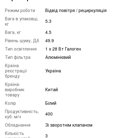
Режим роботи
Відвід повітря / рециркуляція
Вага в упаковці,
5.3
кг
Вага, кг
4.5
Рівень шуму, Дб
49.9
Тип освітлення
1 х 28 Вт Галоген
Тип фільтра
Алюмінієвий
Країна
реєстрації
Україна
бренду
Країна-
виробник
Китай
товару
Колір
Білий
Продуктивність,
400
куб. м/ч
Обладнання
Зі зворотнім клапаном
Кількість
3