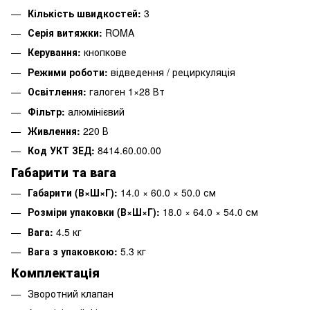
Кількість швидкостей:
3
Серія витяжки:
ROMA
Керування:
кнопкове
Режими роботи:
відведення / рециркуляція
Освітлення:
галоген 1×28 Вт
Фільтр:
алюмінієвий
Живлення:
220 В
Код УКТ ЗЕД:
8414.60.00.00
Габарити та вага
Габарити (В×Ш×Г):
14.0 × 60.0 × 50.0 см
Розміри упаковки (В×Ш×Г):
18.0 × 64.0 × 54.0 см
Вага:
4.5 кг
Вага з упаковкою:
5.3 кг
Комплектація
Зворотний клапан