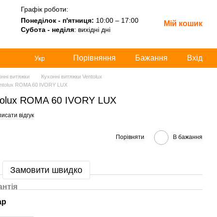
Графік роботи:
Понеділок - п'ятниця:
10:00 – 17:00
Мій кошик
Субота - неділя
: вихідні дні
Порівняння
Бажання
Вхід
Укр
онні витяжки
Кухонні витяжки Ventolux
entolux ROMA 60 IVORY LUX
tolux ROMA 60 IVORY LUX
исати відгук
Порівняти
В бажання
Замовити швидко
антія
ар