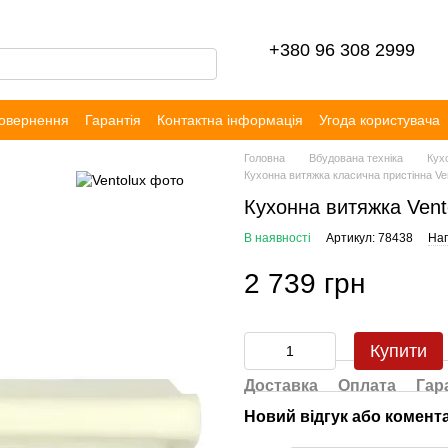
+380 96 308 2999
повернення
Гарантія
Контактна інформація
Угода користувача
уки
Головна
Вбудована техніка
Кух
Кухонна витяжка класична пристінна V
Кухонна витяжка Ven
В наявності
Артикул: 78438
Нап
2 739 грн
Купити
Доставка
Оплата
Гар
Новий відгук або комент