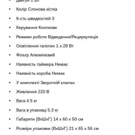
Двигун 1 шт
Колір Слонова кістка
К-сть швидкостей 3
Керування Кнопкове
Режими роботи Відведення/Рециркуляція
Освітлення галоген 1 х 28 Вт
Фільтр Алюмінієвий
Наявність таймера Немає
Наявність короба Немає
У комплекті Зворотній клапан
Живлення 220 В
Вага 4.5 кг
Вага в упаковці 5.3 кг
Габарити (ВхШхГ) 14 х 60 х 50 см
Розміри упаковки (ВхШхГ) 21 х 65 х 56 см