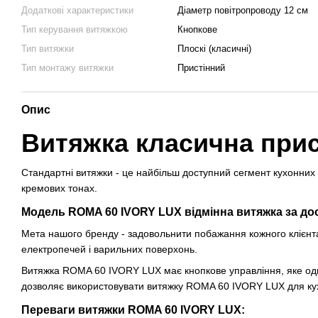
Додаткові характеристики
Діаметр повітропроводу 12 см
Тип керування витяжкою
Кнопкове
Тип витяжки
Плоскі (класичні)
Тип монтажу витяжки
Пристінний
Опис
Витяжка класична при
Стандартні витяжки - це найбільш доступний сегмент кухонних о
кремових тонах.
Модель ROMA 60 IVORY LUX відмінна витяжка за до
Мета нашого бренду - задовольнити побажання кожного клієнт
електропечей і варильних поверхонь.
Витяжка ROMA 60 IVORY LUX має кнопкове управління, яке одно
дозволяє використовувати витяжку ROMA 60 IVORY LUX для кухо
Переваги витяжки ROMA 60 IVORY LUX: