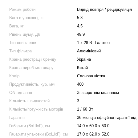
Режим роботи
Відвід повітря / рециркуляція
Вага в упаковці, кг
5.3
Вага, кг
4.5
Рівень шуму, Дб
49.9
Тип освітлення
1 х 28 Вт Галоген
Тип фільтра
Алюмінієвий
Країна реєстрації бренду
Україна
Країна-виробник товару
Китай
Колір
Слонова кістка
Продуктивність, куб. м/ч
400
Обладнання
Зі зворотнім клапаном
Кількість швидкостей
3
Кількість/потужність моторів
1 / 60 Вт
Гарантія
36 місяців офіційної гарантії ві
Габарити (ВхШхГ), см
14.0 х 60.0 х 50.0
Габарити упаковки (ВхШхГ), см
17.0 х 62.0 х 52.0