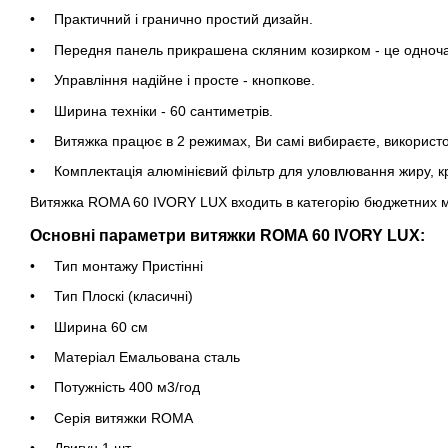
Практичний і гранично простий дизайн.
Передня панель прикрашена скляним козирком - це одночас
Управління надійне і просте - кнопкове.
Ширина техніки - 60 сантиметрів.
Витяжка працює в 2 режимах, Ви самі вибираєте, використо
Комплектація алюмінієвий фільтр для уловлювання жиру, кр
Витяжка ROMA 60 IVORY LUX входить в категорію бюджетних мо
Основні параметри витяжки ROMA 60 IVORY LUX:
Тип монтажу Пристінні
Тип Плоскі (класичні)
Ширина 60 см
Матеріал Емальована сталь
Потужність 400 м3/год
Серія витяжки ROMA