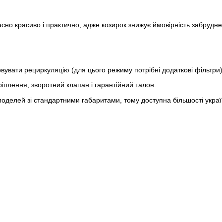
но красиво і практично, адже козирок знижує ймовірність забрудн
вувати рециркуляцію (для цього режиму потрібні додаткові фільтри)
іплення, зворотний клапан і гарантійний талон.
делей зі стандартними габаритами, тому доступна більшості украї