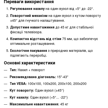
Переваги використання
Регулювання нахилу
на один вузол від +5° до -22°.
Поворотний механізм
на один вузол з кутом повороту
±45° для гнучкого налаштування.
Допустиме навантаження
до 45 кг для стабільної
фіксації телевізора.
Компактна відстань від стіни
75 мм, що забезпечує
оптимальне розташування.
Екологічне пакування
з природних матеріалів, що
підлягають переробці.
Основні характеристики
Тип:
Нахил + поворот
Рекомендована діагональ:
15"-43"
Тип VESA:
100х100, 100х200, 200x100, 200x200
Кут повороту:
Один вузол (±45°)
Кут нахилу:
Один вузол (+5°... -22°)
Максимальне навантаження:
45 кг