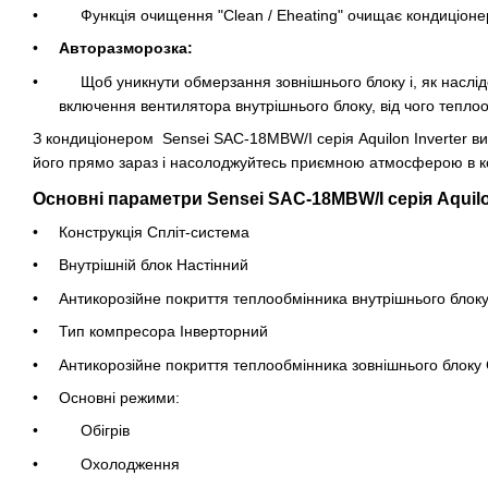
Функція очищення "Clean / Eheating" очищає кондиціонер 
Авторазморозка:
Щоб уникнути обмерзання зовнішнього блоку і, як наслід
включення вентилятора внутрішнього блоку, від чого теплооб
З кондиціонером Sensei SAC-18MBW/I серія Aquilon Inverter 
його прямо зараз і насолоджуйтесь приємною атмосферою в к
Основні параметри Sensei SAC-18MBW/I серія Aquilon
Конструкція Спліт-система
Внутрішній блок Настінний
Антикорозійне покриття теплообмінника внутрішнього блоку
Тип компресора Інверторний
Антикорозійне покриття теплообмінника зовнішнього блоку 
Основні режими:
Обігрів
Охолодження