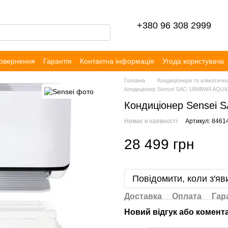
+380 96 308 2999
повернення
Гарантія
Контактна інформація
Угода користувача
уки
Головна
Кондиціонери та кліматична
Кондиціонер Sensei SAC-18MBW/I AQU
Кондиціонер Sensei 
Немає в наявності
Артикул: 8461
28 499 грн
Повідомити, коли з'яв
Доставка
Оплата
Гар
Новий відгук або комент