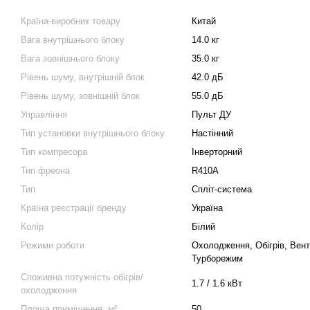
Країна-виробник товару
Китай
Вага внутрішнього блоку
14.0 кг
Вага зовнішнього блоку
35.0 кг
Рівень шуму, внутрішній блок
42.0 дБ
Рівень шуму, зовнішній блок
55.0 дБ
Управління
Пульт ДУ
Тип установки внутрішнього блоку
Настінний
Тип компресора
Інверторний
Тип фреона
R410A
Тип
Спліт-система
Країна реєстрації бренду
Україна
Колір
Білий
Режими роботи
Охолодження, Обігрів, Вент
Турборежим
Споживна потужність обігрів/
1.7 / 1.6 кВт
охолодження
Площа приміщення, м²
50