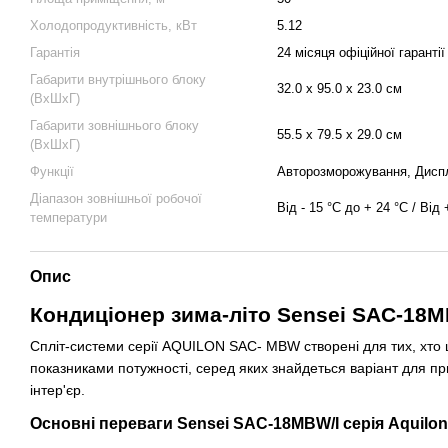
Холодопродуктивність, кВт
5.12
Гарантія
24 місяця офіційної гарантії
Габарити внутрішнього блоку
32.0 х 95.0 х 23.0 см
(ВхШхГ)
Габарити зовнішнього блоку
55.5 х 79.5 х 29.0 см
(ВхШхГ)
Функції
Авторозморожування, Диспл
Діапазон зовнішньої робочої
Від - 15 °C до + 24 °C / Від
температури
Опис
Кондиціонер зима-літо Sensei SAC-18MBW
Спліт-системи серії AQUILON SAC- MBW створені для тих, хто ці
показниками потужності, серед яких знайдеться варіант для 
інтер'єр.
Основні переваги Sensei SAC-18MBW/I серія Aquilon 