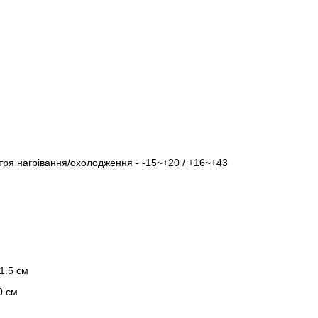
тря нагрівання/охолодження - -15~+20 / +16~+43
1.5 см
0 см