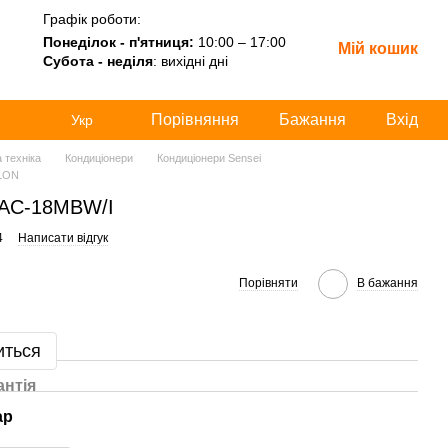
Графік роботи:
Понеділок - п'ятниця:
10:00 – 17:00
Мій кошик
Субота - неділя
: вихідні дні
Порівняння
Бажання
Вхід
Укр
 техніка
Кондиціонери
Кондиціонери Sensei
ILON
SAC-18MBW/I
4
Написати відгук
Порівняти
В бажання
иться
антія
ар