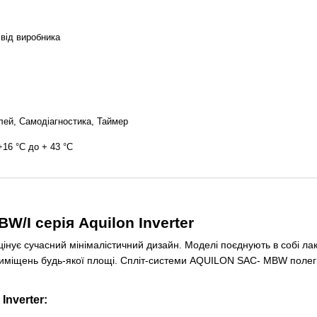
 від виробника
ей, Самодіагностика, Таймер
 +16 °C до + 43 °C
/I серія Aquilon Inverter
нує сучасний мінімалістичний дизайн. Моделі поєднують в собі лакон
приміщень будь-якої площі. Спліт-системи AQUILON SAC- MBW поле
Inverter: