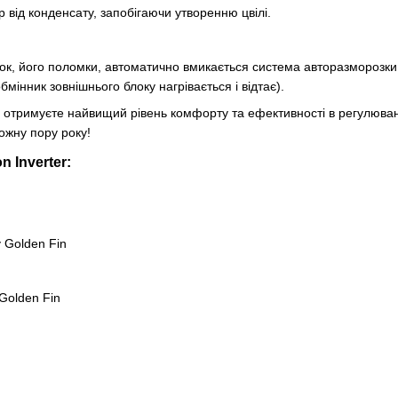
від конденсату, запобігаючи утворенню цвілі.
ок, його поломки, автоматично вмикається система авторазморозки
мінник зовнішнього блоку нагрівається і відтає).
ви отримуєте найвищий рівень комфорту та ефективності в регулюв
ожну пору року!
 Inverter:
 Golden Fin
Golden Fin