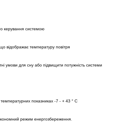
го керування системою
що відображає температуру повітря
і умови для сну або підвищити потужність системи
емпературних показниках -7 - + 43 ° С
економний режим енергозбереження.