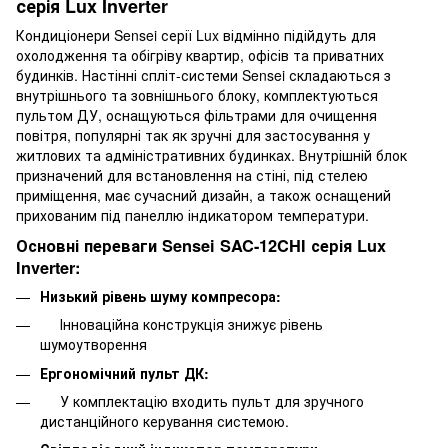
серія Lux Inverter
Кондиціонери Sensei серії Lux відмінно підійдуть для
охолодження та обігріву квартир, офісів та приватних
будинків. Настінні спліт-системи Sensei складаються з
внутрішнього та зовнішнього блоку, комплектуються
пультом ДУ, оснащуються фільтрами для очищення
повітря, популярні так як зручні для застосування у
житлових та адміністративних будинках. Внутрішній блок
призначений для встановлення на стіні, під стелею
приміщення, має сучасний дизайн, а також оснащений
прихованим під панеллю індикатором температури.
Основні переваги Sensei SAC-12CHI серія Lux
Inverter:
Низький рівень шуму компресора:
Інноваційна конструкція знижує рівень
шумоутворення
Ергономічний пульт ДК:
У комплектацію входить пульт для зручного
дистанційного керування системою.