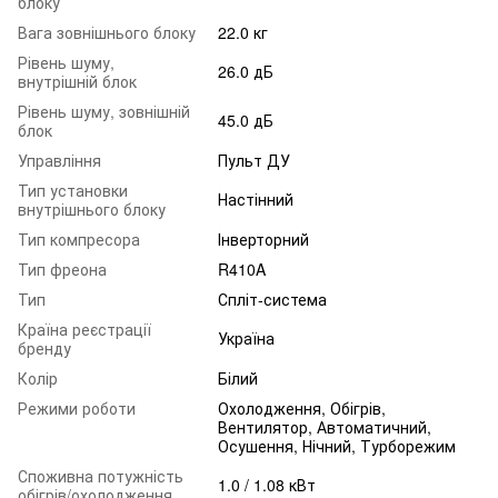
блоку
Вага зовнішнього блоку
22.0 кг
Рівень шуму,
26.0 дБ
внутрішній блок
Рівень шуму, зовнішній
45.0 дБ
блок
Управління
Пульт ДУ
Тип установки
Настінний
внутрішнього блоку
Тип компресора
Інверторний
Тип фреона
R410A
Тип
Спліт-система
Країна реєстрації
Україна
бренду
Колір
Білий
Режими роботи
Охолодження, Обігрів,
Вентилятор, Автоматичний,
Осушення, Нічний, Турборежим
Споживна потужність
1.0 / 1.08 кВт
обігрів/охолодження