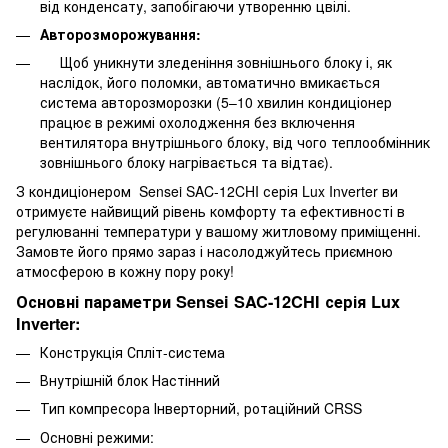
від конденсату, запобігаючи утворенню цвілі.
Авторозморожування:
Щоб уникнути зледеніння зовнішнього блоку і, як
наслідок, його поломки, автоматично вмикається
система авторозморозки (5–10 хвилин кондиціонер
працює в режимі охолодження без включення
вентилятора внутрішнього блоку, від чого теплообмінник
зовнішнього блоку нагрівається та відтає).
З кондиціонером Sensei SAC-12CHI серія Lux Inverter ви
отримуєте найвищий рівень комфорту та ефективності в
регулюванні температури у вашому житловому приміщенні.
Замовте його прямо зараз і насолоджуйтесь приємною
атмосферою в кожну пору року!
Основні параметри Sensei SAC-12CHI серія Lux
Inverter:
Конструкція Спліт-система
Внутрішній блок Настінний
Тип компресора Інверторний, ротаційний CRSS
Основні режими: