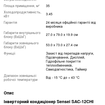
Площа приміщення, м²
35
Холодопродуктивність,
3.45
кВт
Гарантія
24 місяця офіційної гарантії від
виробника
Габарити внутрішнього
27.0 х 79.0 х 19.9 см
блоку (ВхШхГ)
Габарити зовнішнього
53.0 х 73.0 х 27.4 см
блоку (ВхШхГ)
Функції
Захист від перепадів напруги,
Підсвічування, Дисплей,
Гідрофільне покриття
теплообмінників,
Самодіагностика, Таймер
Діапазон зовнішньої
Від - 15 °C до + 43 °C
робочої температури
Опис
Інверторний кондиціонер Sensei SAC-12CHI