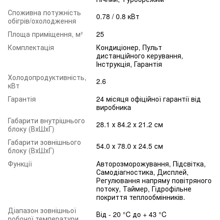
Споживна потужність
0.78 / 0.8 кВт
обігрів/охолодження
Площа приміщення, м²
25
Комплектація
Кондиціонер, Пульт
дистанційного керування,
Інструкція, Гарантія
Холодопродуктивність,
2.6
кВт
Гарантія
24 місяця офіційної гарантії від
виробника
Габарити внутрішнього
28.1 х 84.2 х 21.2 см
блоку (ВхШхГ)
Габарити зовнішнього
54.0 х 78.0 х 24.5 см
блоку (ВхШхГ)
Функції
Авторозморожування, Підсвітка,
Самодіагностика, Дисплей,
Регулювання напряму повітряного
потоку, Таймер, Гідрофільне
покриття теплообмінників.
Діапазон зовнішньої
Від - 20 °C до + 43 °C
робочої температури