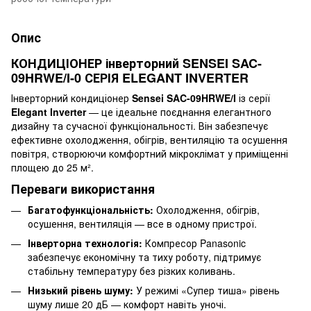
Опис
КОНДИЦІОНЕР інверторний SENSEI SAC-
09HRWE/I-0 СЕРІЯ ELEGANT INVERTER
Інверторний кондиціонер
Sensei SAC-09HRWE/I
із серії
Elegant Inverter
— це ідеальне поєднання елегантного
дизайну та сучасної функціональності. Він забезпечує
ефективне охолодження, обігрів, вентиляцію та осушення
повітря, створюючи комфортний мікроклімат у приміщенні
площею до 25 м².
Переваги використання
Багатофункціональність:
Охолодження, обігрів,
осушення, вентиляція — все в одному пристрої.
Інверторна технологія:
Компресор Panasonic
забезпечує економічну та тиху роботу, підтримує
стабільну температуру без різких коливань.
Низький рівень шуму:
У режимі «Супер тиша» рівень
шуму лише 20 дБ — комфорт навіть уночі.