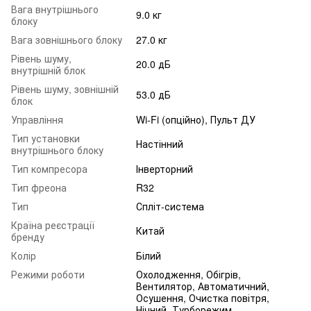
Вага внутрішнього
9.0 кг
блоку
Вага зовнішнього блоку
27.0 кг
Рівень шуму,
20.0 дБ
внутрішній блок
Рівень шуму, зовнішній
53.0 дБ
блок
Управління
Wi-Fi (опційно), Пульт ДУ
Тип установки
Настінний
внутрішнього блоку
Тип компресора
Інверторний
Тип фреона
R32
Тип
Спліт-система
Країна реєстрації
Китай
бренду
Колір
Білий
Режими роботи
Охолодження, Обігрів,
Вентилятор, Автоматичний,
Осушення, Очистка повітря,
Нічний, Турборежим