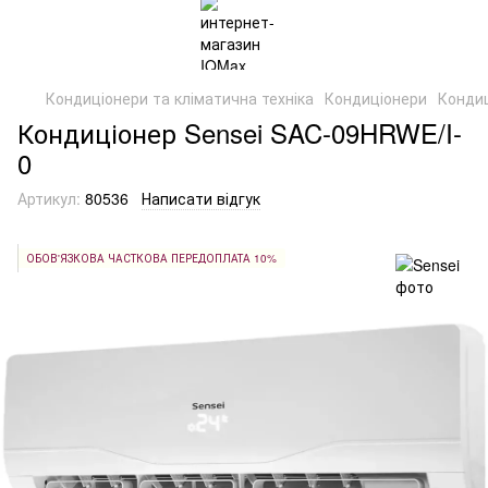
Кондиціонери та кліматична техніка
Кондиціонери
Кондиц
Кондиціонер Sensei SAC-09HRWE/I-
0
Артикул:
80536
Написати відгук
ОБОВ'ЯЗКОВА ЧАСТКОВА ПЕРЕДОПЛАТА 10%