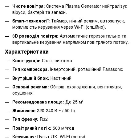
Чисте повітря:
Система Plasma Generator нейтралізує
віруси, бактерії та запахи.
Smart-технології:
Таймер, нічний режим, автозапуск,
можливість керування через Wi-Fi (опційно).
3D розподіл повітря:
Автоматичне горизонтальне та
вертикальне керування напрямком повітряного потоку.
Характеристики
Конструкція:
Спліт-система
Тип компресора:
Інверторний, ротаційний Panasonic
Внутрішній блок:
Настінний
Основні режими:
Обігрів, охолодження, вентиляція,
осушення
Рекомендована площа:
До 25 м²
Живлення:
220-240 В ~ / 50 Гц
Тип фреону:
R32
Повітряний потік:
500 м³/год
Керування:
Пульт ДК, Wi-Fi (опція)