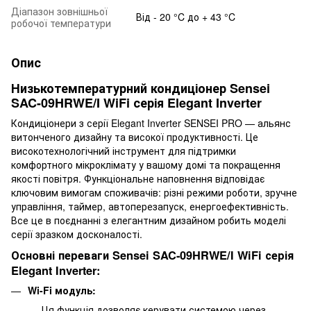
Діапазон зовнішньої
Від - 20 °C до + 43 °C
робочої температури
Опис
Низькотемпературний кондиціонер Sensei
SAC-09HRWE/I WiFi серія Elegant Inverter
Кондиціонери з серії Elegant Inverter SENSEI PRO — альянс
витонченого дизайну та високої продуктивності. Це
високотехнологічний інструмент для підтримки
комфортного мікроклімату у вашому домі та покращення
якості повітря. Функціональне наповнення відповідає
ключовим вимогам споживачів: різні режими роботи, зручне
управління, таймер, автоперезапуск, енергоефективність.
Все це в поєднанні з елегантним дизайном робить моделі
серії зразком досконалості.
Основні переваги Sensei SAC-09HRWE/I WiFi серія
Elegant Inverter:
Wi-Fi модуль:
Ця функція дозволяє керувати системою через