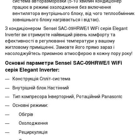
система авторазморозки (5-10 хвилин кондиціонер
працює в режимі охолодження без включення
вентилятора внутрішнього блоку, від чого теплообмінник
зовнішнього блоку нагрівається і відтає).
З кондиціонером Sensei SAC-09HRWE/I WiFi серія Elegant
Inverter ви отримуєте найвищий рівень комфорту та
ефективності в регулюванні температури у вашому
житловому приміщенні. Замовте його прямо зараз і
насолоджуйтесь приємною атмосферою в кожну пору року!
Основні параметри Sensei SAC-09HRWE/I WiFi
серія Elegant Inverter:
Конструкція Спліт-система
Внутрішній блок Настінний
Тип компресора Інверторний, Ротаційний Panasonic
Основні режими:
Обігрів
Охолодження
Рециркуляція