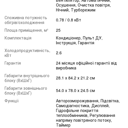
Осушення, Очистка повітря,
Нічний, Турборежим
Споживна потужність
0.78 / 0.8 кВт
обігрів/охолодження
Площа приміщення, м²
25
Комплектація
Кондиціонер, Пульт ДУ,
Інструкція, Гарантія
Холодопродуктивність,
2.6
кВт
Гарантія
24 місяця офіційної гарантії від
виробника
Габарити внутрішнього
28.1 х 84.2 х 21.2 см
блоку (ВхШхГ)
Габарити зовнішнього
54.0 х 78.0 х 24.5 см
блоку (ВхШхГ)
Функції
Авторозморожування, Підсвітка,
Самодіагностика, Дисплей,
Гідрофільне покриття
теплообмінників, Регулювання
напряму повітряного потоку,
Таймер