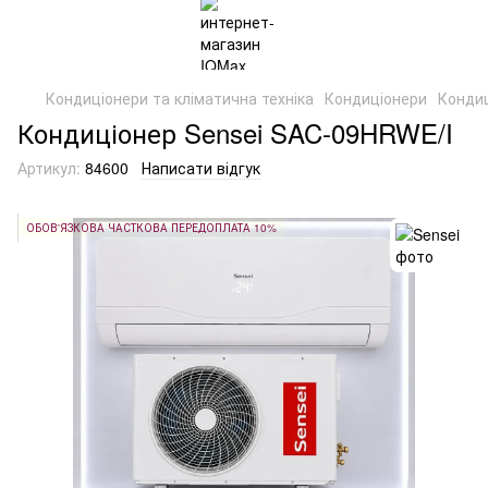
Кондиціонери та кліматична техніка
Кондиціонери
Кондиц
Кондиціонер Sensei SAC-09HRWE/I
Артикул:
84600
Написати відгук
ОБОВ'ЯЗКОВА ЧАСТКОВА ПЕРЕДОПЛАТА 10%