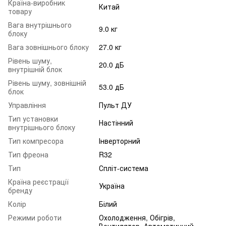
Країна-виробник
Китай
товару
Вага внутрішнього
9.0 кг
блоку
Вага зовнішнього блоку
27.0 кг
Рівень шуму,
20.0 дБ
внутрішній блок
Рівень шуму, зовнішній
53.0 дБ
блок
Управління
Пульт ДУ
Тип установки
Настінний
внутрішнього блоку
Тип компресора
Інверторний
Тип фреона
R32
Тип
Спліт-система
Країна реєстрації
Україна
бренду
Колір
Білий
Режими роботи
Охолодження, Обігрів,
Вентилятор, Автоматичний,