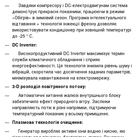
Завдяки компресору і DC-електродвигунам система
демонструє прекрасні показники, працюючи в режимі
«Обігрів» в зимовий сезон. Програма інтелектуального
відтавання + технологія інжекції фреону дозволяє
використовувати кондиціонер при зовнішній температурі
до -25 ° С.
DC lnverter:
Високопродуктивний DC Inverter максимізує термін
служби кліматичного обладнання і сприяє
енергоефективності. Ця технологія знизила рівень шуму і
вібрацій, скоротила час досягнення заданих параметрів,
мінімізувала навантаження на електромережу.
3-D розподіл повітряного потоку:
Автоматичні хитання жалюзі внутрішнього блоку
забезпечило ефект природного вітру. Заслінки
направляють потік в різні напрямки, підтримуючи
температурний показник у всьому приміщенні.
Плазмова технологія очищення:
Генератор виробляє активні іони водню і кисню, які
з'єднуються з вірусами, бактеріями, пилом. Речовини