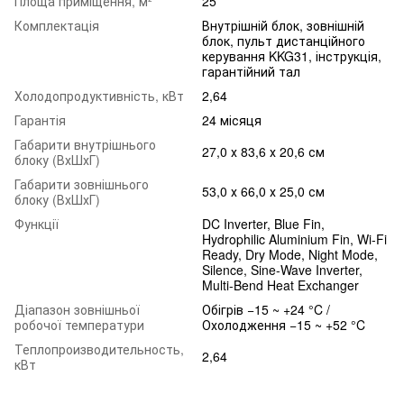
Площа приміщення, м²
25
Комплектація
Внутрішній блок, зовнішній
блок, пульт дистанційного
керування KKG31, інструкція,
гарантійний тал
Холодопродуктивність, кВт
2,64
Гарантія
24 місяця
Габарити внутрішнього
27,0 х 83,6 х 20,6 см
блоку (ВхШхГ)
Габарити зовнішнього
53,0 х 66,0 х 25,0 см
блоку (ВхШхГ)
Функції
DC Inverter, Blue Fin,
Hydrophilic Aluminium Fin, Wi-Fi
Ready, Dry Mode, Night Mode,
Silence, Sine-Wave Inverter,
Multi-Bend Heat Exchanger
Діапазон зовнішньої
Обігрів −15 ~ +24 °C /
робочої температури
Охолодження −15 ~ +52 °C
Теплопроизводительность,
2,64
кВт