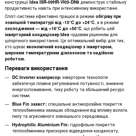
конструкції
Idea ISR-09HR-VI05-DN8
демонструє стабільну
продуктивність навіть при інтенсивному використанні.
Спліт-система ефективно працює в режимі
обігріву при
зовнішній температурі від -15°C до +24°C
, а в режимі
охолодження — від +16°C до +50°C
, що робить цей
інверторний кондиціонер Idea
чудовим рішенням для
цілорічного використання. Це оптимальний вибір для тих,
хто шукає
економічний кондиціонер з інвертором,
широким температурним діапазоном та надійною
роботою
.
Переваги використання
DC Inverter компресор:
інверторна технологія
забезпечує плавне регулювання потужності, знижене
енергоспоживання, тиху роботу та збільшений ресурс
системи.
Blue Fin захист:
спеціальне антикорозійне покриття
теплообмінника захищає обладнання від впливу вологи,
пилу та агресивного зовнішнього середовища.
Hydrophilic Aluminium Fin:
гідрофільне покриття
теплообмінника прискорює відведення конденсату,