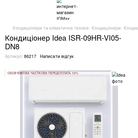
Кондиціонери та кліматична техніка
Кондиціонери
Кондиц
Кондиціонер Idea ISR-09HR-VI05-
DN8
Артикул:
86217
Написати відгук
ОБОВ'ЯЗКОВА ЧАСТКОВА ПЕРЕДОПЛАТА 10%