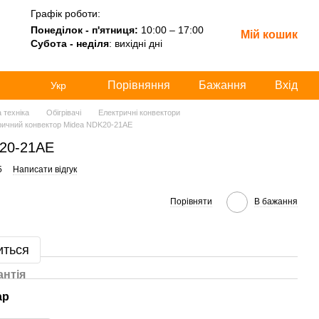
Графік роботи:
Понеділок - п'ятниця:
10:00 – 17:00
Мій кошик
Субота - неділя
: вихідні дні
Порівняння
Бажання
Вхід
Укр
 техніка
Обігрівачі
Електричні конвектори
ричний конвектор Midea NDK20-21AE
K20-21AE
5
Написати відгук
Порівняти
В бажання
иться
антія
ар