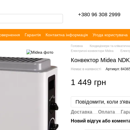
+380 96 308 2999
повернення
Гарантія
Контактна інформація
Угода користувача
уки
Головна
Кондиціонери та кліматична
Електричні конвектори Midea
Елект
Конвектор Midea ND
Немає в наявності
Артикул: 8436
1 449 грн
Повідомити, коли з'яв
Доставка
Оплата
Гар
Новий відгук або комент