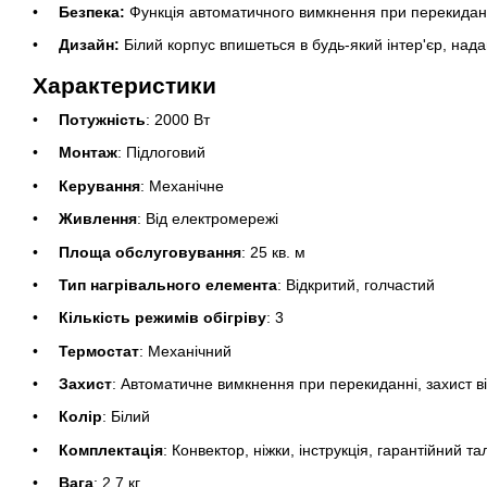
Безпека:
Функція автоматичного вимкнення при перекиданні
Дизайн:
Білий корпус впишеться в будь-який інтер'єр, на
Характеристики
Потужність
: 2000 Вт
Монтаж
: Підлоговий
Керування
: Механічне
Живлення
: Від електромережі
Площа обслуговування
: 25 кв. м
Тип нагрівального елемента
: Відкритий, голчастий
Кількість режимів обігріву
: 3
Термостат
: Механічний
Захист
: Автоматичне вимкнення при перекиданні, захист ві
Колір
: Білий
Комплектація
: Конвектор, ніжки, інструкція, гарантійний та
Вага
: 2.7 кг