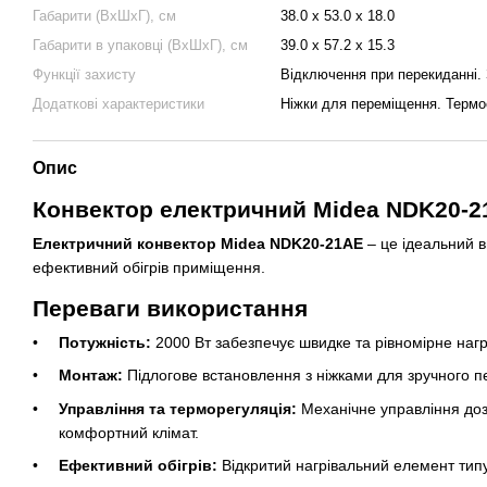
Габарити (ВхШхГ), см
38.0 х 53.0 х 18.0
Габарити в упаковці (ВхШхГ), см
39.0 х 57.2 х 15.3
Функції захисту
Відключення при перекиданні. 
Додаткові характеристики
Ніжки для переміщення. Термо
Опис
Конвектор електричний Midea NDK20-
Електричний конвектор Midea NDK20-21AE
– це ідеальний в
ефективний обігрів приміщення.
Переваги використання
Потужність:
2000 Вт забезпечує швидке та рівномірне нагр
Монтаж:
Підлогове встановлення з ніжками для зручного 
Управління та терморегуляція:
Механічне управління доз
комфортний клімат.
Ефективний обігрів:
Відкритий нагрівальний елемент тип