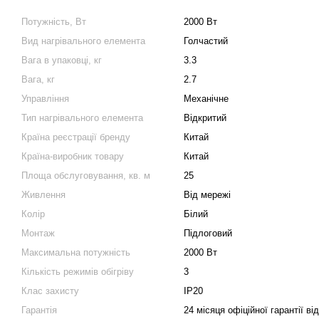
Потужність, Вт
2000 Вт
Вид нагрівального елемента
Голчастий
Вага в упаковці, кг
3.3
Вага, кг
2.7
Управління
Механічне
Тип нагрівального елемента
Відкритий
Країна реєстрації бренду
Китай
Країна-виробник товару
Китай
Площа обслуговування, кв. м
25
Живлення
Від мережі
Колір
Білий
Монтаж
Підлоговий
Максимальна потужність
2000 Вт
Кількість режимів обігріву
3
Клас захисту
IP20
Гарантія
24 місяця офіційної гарантії ві