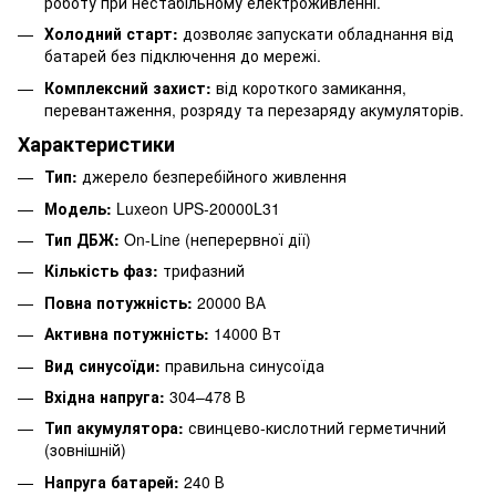
роботу при нестабільному електроживленні.
Холодний старт:
дозволяє запускати обладнання від
батарей без підключення до мережі.
Комплексний захист:
від короткого замикання,
перевантаження, розряду та перезаряду акумуляторів.
Характеристики
Тип:
джерело безперебійного живлення
Модель:
Luxeon UPS-20000L31
Тип ДБЖ:
On-Line (неперервної дії)
Кількість фаз:
трифазний
Повна потужність:
20000 ВА
Активна потужність:
14000 Вт
Вид синусоїди:
правильна синусоїда
Вхідна напруга:
304–478 В
Тип акумулятора:
свинцево-кислотний герметичний
(зовнішній)
Напруга батарей:
240 В