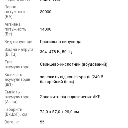
Повна
потужність
20000
(ВА)
Активна
потужність
14000
(Вт)
Вид синусоїди
Правильна синусоїда
Вхідна напруга
304–478 В, 50 Гц
(В, Гц)
Тип
Свинцево-кислотний (вбудований)
акумулятора
Кількість
залежить від конфігурації (240 В
акумуляторів
батарейний блок)
(шт)
Ємність
акумулятора
Залежить від підключених АКБ
(А·год)
Габарити
72,0 х 57,0 х 26,0 см
(ВхШхГ), см
Вага, кг
55